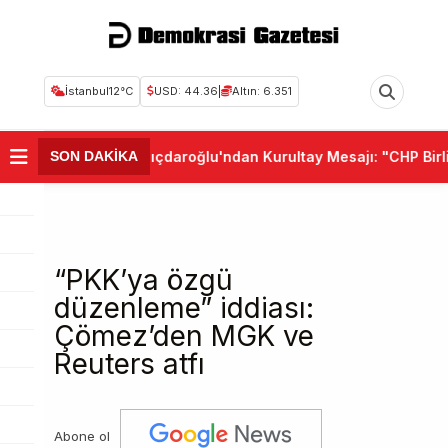
İstanbul
12°C
USD: 44.36
|
Altın: 6.351
•
Kemal Kılıçdaroğlu'ndan Kurultay Mesajı: "CHP Birlik 
SON DAKİKA
“PKK’ya özgü
düzenleme” iddiası:
Çömez’den MGK ve
Reuters atfı
Abone ol