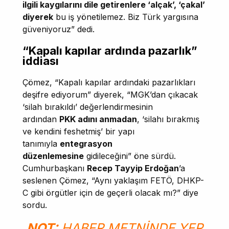
ilgili kaygılarını dile getirenlere ‘alçak’, ‘çakal’
diyerek
bu iş yönetilemez. Biz Türk yargısına
güveniyoruz” dedi.
“Kapalı kapılar ardında pazarlık”
iddiası
Çömez, “Kapalı kapılar ardındaki pazarlıkları
deşifre ediyorum” diyerek, “MGK’dan çıkacak
‘silah bırakıldı’ değerlendirmesinin
ardından
PKK adını anmadan
, ‘silahı bırakmış
ve kendini feshetmiş’ bir yapı
tanımıyla
entegrasyon
düzenlemesine
gidileceğini” öne sürdü.
Cumhurbaşkanı
Recep Tayyip Erdoğan
’a
seslenen Çömez, “Aynı yaklaşım FETÖ, DHKP-
C gibi örgütler için de geçerli olacak mı?” diye
sordu.
NOT:
HABER METNINDE YER