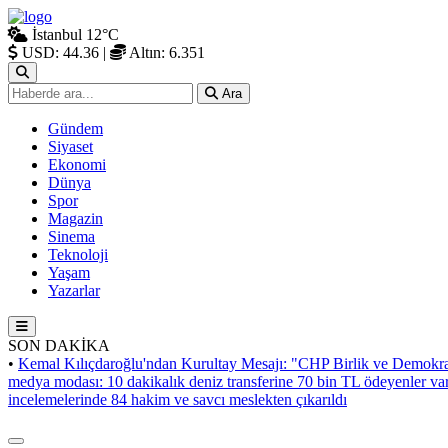
İstanbul
12°C
USD: 44.36
|
Altın: 6.351
Ara
Gündem
Siyaset
Ekonomi
Dünya
Spor
Magazin
Sinema
Teknoloji
Yaşam
Yazarlar
SON DAKİKA
•
Kemal Kılıçdaroğlu'ndan Kurultay Mesajı: "CHP Birlik ve Demokra
medya modası: 10 dakikalık deniz transferine 70 bin TL ödeyenler va
incelemelerinde 84 hakim ve savcı meslekten çıkarıldı