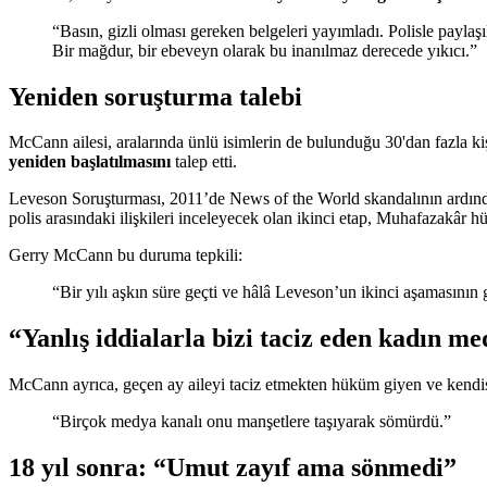
“Basın, gizli olması gereken belgeleri yayımladı. Polisle paylaşı
Bir mağdur, bir ebeveyn olarak bu inanılmaz derecede yıkıcı.”
Yeniden soruşturma talebi
McCann ailesi, aralarında ünlü isimlerin de bulunduğu 30'dan fazla 
yeniden başlatılmasını
talep etti.
Leveson Soruşturması, 2011’de News of the World skandalının ardından b
polis arasındaki ilişkileri inceleyecek olan ikinci etap, Muhafazakâr hü
Gerry McCann bu duruma tepkili:
“Bir yılı aşkın süre geçti ve hâlâ Leveson’un ikinci aşamasın
“Yanlış iddialarla bizi taciz eden kadın m
McCann ayrıca, geçen ay aileyi taciz etmekten hüküm giyen ve kendis
“Birçok medya kanalı onu manşetlere taşıyarak sömürdü.”
18 yıl sonra: “Umut zayıf ama sönmedi”