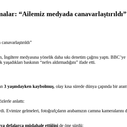
alar: “Ailemiz medyada canavarlaştırıldı”
ngiltere medyasına yönelik daha sıkı denetim çağrısı yaptı. BBC’ye ve
aşadıkları baskının “nefes aldırmadığını” ifade etti.
dan
3 yaşındayken kaybolmuş
, olay kısa sürede dünya çapında bir a
lerle anlattı:
rdi. Evimize gelmeleri, fotoğrafçıların arabamızın camına kameralarını 
ya defalarca müdahale ettiğini
de öne sürdü: