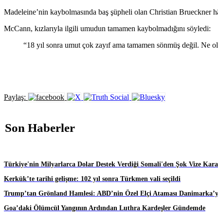
Madeleine’nin kaybolmasında baş şüpheli olan Christian Brueckner hâl
McCann, kızlarıyla ilgili umudun tamamen kaybolmadığını söyledi:
“18 yıl sonra umut çok zayıf ama tamamen sönmüş değil. Ne o
Paylaş:
Son Haberler
Türkiye'nin Milyarlarca Dolar Destek Verdiği Somali'den Şok Vize Karar
Kerkük’te tarihi gelişme: 102 yıl sonra Türkmen vali seçildi
Trump’tan Grönland Hamlesi: ABD’nin Özel Elçi Ataması Danimarka’yı
Goa’daki Ölümcül Yangının Ardından Luthra Kardeşler Gündemde