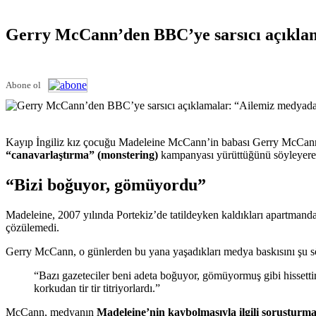
Gerry McCann’den BBC’ye sarsıcı açıklam
Abone ol
Kayıp İngiliz kız çocuğu Madeleine McCann’in babası Gerry McCann, İ
“canavarlaştırma” (monstering)
kampanyası yürüttüğünü söyleyerek y
“Bizi boğuyor, gömüyordu”
Madeleine, 2007 yılında Portekiz’de tatildeyken kaldıkları apartman
çözülemedi.
Gerry McCann, o günlerden bu yana yaşadıkları medya baskısını şu söz
“Bazı gazeteciler beni adeta boğuyor, gömüyormuş gibi hissetti
korkudan tir tir titriyorlardı.”
McCann, medyanın
Madeleine’nin kaybolmasıyla ilgili soruşturma