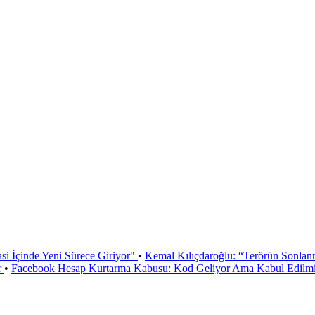
si İçinde Yeni Sürece Giriyor"
•
Kemal Kılıçdaroğlu: “Terörün Sonlan
r
•
Facebook Hesap Kurtarma Kabusu: Kod Geliyor Ama Kabul Edilmiy