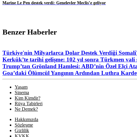
Marine Le Pen destek verdi: Genelevler Meclis’e geliyor
Benzer Haberler
Türkiye'nin Milyarlarca Dolar Destek Verdiği Somali
Kerkük’te tarihi gelişme: 102 yıl sonra Türkmen vali s
Trump’tan Grönland Hamlesi: ABD’nin Özel Elçi At
Goa’daki Ölümcül Yangının Ardından Luthra Kard
Yaşam
Sinema
Kim Kimdir?
Rüya Tabirleri
Ne Demek?
Hakkımızda
Sözleşme
Gizlilik
KVKK