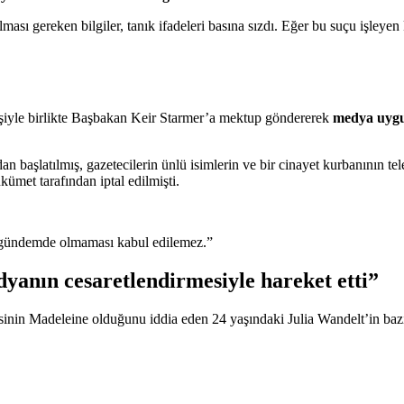
lması gereken bilgiler, tanık ifadeleri basına sızdı. Eğer bu suçu işleye
kişiyle birlikte Başbakan Keir Starmer’a mektup göndererek
medya uygul
aşlatılmış, gazetecilerin ünlü isimlerin ve bir cinayet kurbanının telef
kümet tarafından iptal edilmişti.
ın gündemde olmaması kabul edilemez.”
edyanın cesaretlendirmesiyle hareket etti”
inin Madeleine olduğunu iddia eden 24 yaşındaki Julia Wandelt’in baz