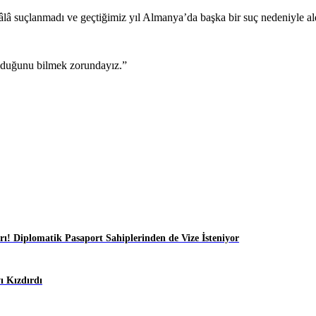
â suçlanmadı ve geçtiğimiz yıl Almanya’da başka bir suç nedeniyle ald
lduğunu bilmek zorundayız.”
ı! Diplomatik Pasaport Sahiplerinden de Vize İsteniyor
 Kızdırdı