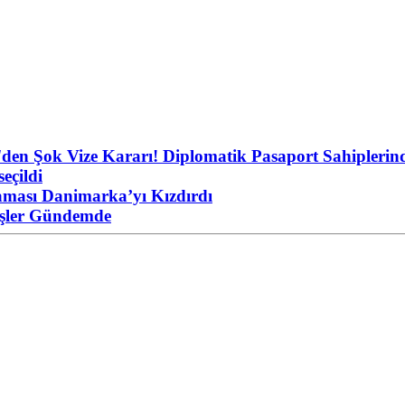
'den Şok Vize Kararı! Diplomatik Pasaport Sahiplerind
eçildi
aması Danimarka’yı Kızdırdı
eşler Gündemde