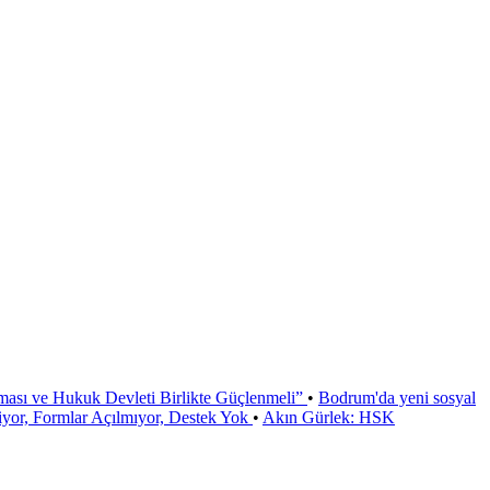
ması ve Hukuk Devleti Birlikte Güçlenmeli”
•
Bodrum'da yeni sosyal
or, Formlar Açılmıyor, Destek Yok
•
Akın Gürlek: HSK