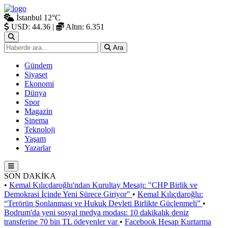
İstanbul
12°C
USD: 44.36
|
Altın: 6.351
Ara
Gündem
Siyaset
Ekonomi
Dünya
Spor
Magazin
Sinema
Teknoloji
Yaşam
Yazarlar
SON DAKİKA
•
Kemal Kılıçdaroğlu'ndan Kurultay Mesajı: "CHP Birlik ve
Demokrasi İçinde Yeni Sürece Giriyor"
•
Kemal Kılıçdaroğlu:
“Terörün Sonlanması ve Hukuk Devleti Birlikte Güçlenmeli”
•
Bodrum'da yeni sosyal medya modası: 10 dakikalık deniz
transferine 70 bin TL ödeyenler var
•
Facebook Hesap Kurtarma