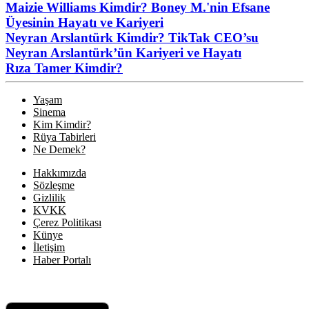
Maizie Williams Kimdir? Boney M.'nin Efsane
Üyesinin Hayatı ve Kariyeri
Neyran Arslantürk Kimdir? TikTak CEO’su
Neyran Arslantürk’ün Kariyeri ve Hayatı
Rıza Tamer Kimdir?
Yaşam
Sinema
Kim Kimdir?
Rüya Tabirleri
Ne Demek?
Hakkımızda
Sözleşme
Gizlilik
KVKK
Çerez Politikası
Künye
İletişim
Haber Portalı