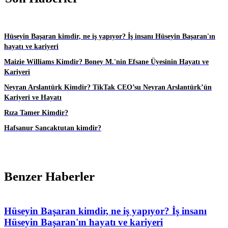
Hüseyin Başaran kimdir, ne iş yapıyor? İş insanı Hüseyin Başaran'ın
hayatı ve kariyeri
Maizie Williams Kimdir? Boney M.'nin Efsane Üyesinin Hayatı ve
Kariyeri
Neyran Arslantürk Kimdir? TikTak CEO’su Neyran Arslantürk’ün
Kariyeri ve Hayatı
Rıza Tamer Kimdir?
Hafsanur Sancaktutan kimdir?
Benzer Haberler
Hüseyin Başaran kimdir, ne iş yapıyor? İş insanı
Hüseyin Başaran'ın hayatı ve kariyeri