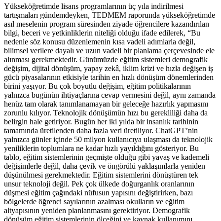
Yükseköğretimde lisans programlarının üç yıla indirilmesi
tartışmaları gündemdeyken, TEDMEM raporunda yükseköğretimde
asıl meselenin program süresinden ziyade öğrencilere kazandırılan
bilgi, beceri ve yetkinliklerin niteliği olduğu ifade edilerek, “Bu
nedenle söz konusu düzenlemenin kısa vadeli adımlarla değil,
bilimsel verilere dayalı ve uzun vadeli bir planlama çerçevesinde ele
alınması gerekmektedir. Günümüzde eğitim sistemleri demografik
değişim, dijital dönüşüm, yapay zekâ, iklim krizi ve hızla değişen iş
gücü piyasalarının etkisiyle tarihin en hızlı dönüşüm dönemlerinden
birini yaşıyor. Bu çok boyutlu değişim, eğitim politikalarının
yalnızca bugünün ihtiyaçlarına cevap vermesini değil, aynı zamanda
henüz tam olarak tanımlanamayan bir geleceğe hazırlık yapmasını
zorunlu kılıyor. Teknolojik dönüşümün hızı bu gerekliliği daha da
belirgin hale getiriyor. Bugün her iki yılda bir insanlık tarihinin
tamamında üretilenden daha fazla veri üretiliyor. ChatGPT’nin
yalnızca günler içinde 50 milyon kullanıcıya ulaşması da teknolojik
yeniliklerin toplumlara ne kadar hızlı yayıldığını gösteriyor. Bu
tablo, eğitim sistemlerinin geçmişte olduğu gibi yavaş ve kademeli
değişimlerle değil, daha çevik ve öngörülü yaklaşımlarla yeniden
düşünülmesi gerekmektedir. Eğitim sistemlerini dönüştüren tek
unsur teknoloji değil. Pek çok ülkede doğurganlık oranlarının
düşmesi eğitim çağındaki nüfusun yapısını değiştirirken, bazı
bölgelerde öğrenci sayılarının azalması okulların ve eğitim
altyapısının yeniden planlanmasını gerektiriyor. Demografik
dönüşüm eğitim sistemlerinin ölçeğini ve kaynak kullanımını