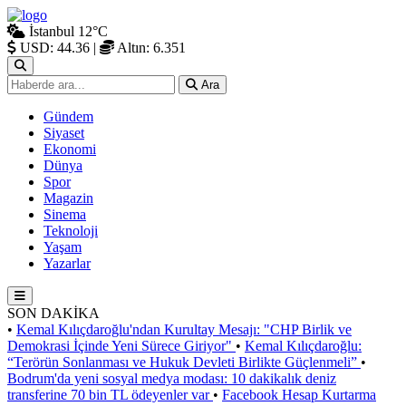
İstanbul
12°C
USD: 44.36
|
Altın: 6.351
Ara
Gündem
Siyaset
Ekonomi
Dünya
Spor
Magazin
Sinema
Teknoloji
Yaşam
Yazarlar
SON DAKİKA
•
Kemal Kılıçdaroğlu'ndan Kurultay Mesajı: "CHP Birlik ve
Demokrasi İçinde Yeni Sürece Giriyor"
•
Kemal Kılıçdaroğlu:
“Terörün Sonlanması ve Hukuk Devleti Birlikte Güçlenmeli”
•
Bodrum'da yeni sosyal medya modası: 10 dakikalık deniz
transferine 70 bin TL ödeyenler var
•
Facebook Hesap Kurtarma