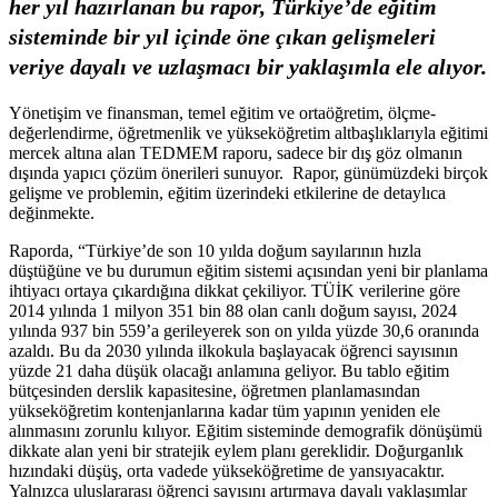
her yıl hazırlanan bu rapor, Türkiye’de eğitim
sisteminde bir yıl içinde öne çıkan gelişmeleri
veriye dayalı ve uzlaşmacı bir yaklaşımla ele alıyor.
Yönetişim ve finansman, temel eğitim ve ortaöğretim, ölçme-
değerlendirme, öğretmenlik ve yükseköğretim altbaşlıklarıyla eğitimi
mercek altına alan TEDMEM raporu, sadece bir dış göz olmanın
dışında yapıcı çözüm önerileri sunuyor. Rapor, günümüzdeki birçok
gelişme ve problemin, eğitim üzerindeki etkilerine de detaylıca
değinmekte.
Raporda, “Türkiye’de son 10 yılda doğum sayılarının hızla
düştüğüne ve bu durumun eğitim sistemi açısından yeni bir planlama
ihtiyacı ortaya çıkardığına dikkat çekiliyor. TÜİK verilerine göre
2014 yılında 1 milyon 351 bin 88 olan canlı doğum sayısı, 2024
yılında 937 bin 559’a gerileyerek son on yılda yüzde 30,6 oranında
azaldı. Bu da 2030 yılında ilkokula başlayacak öğrenci sayısının
yüzde 21 daha düşük olacağı anlamına geliyor. Bu tablo eğitim
bütçesinden derslik kapasitesine, öğretmen planlamasından
yükseköğretim kontenjanlarına kadar tüm yapının yeniden ele
alınmasını zorunlu kılıyor. Eğitim sisteminde demografik dönüşümü
dikkate alan yeni bir stratejik eylem planı gereklidir. Doğurganlık
hızındaki düşüş, orta vadede yükseköğretime de yansıyacaktır.
Yalnızca uluslararası öğrenci sayısını artırmaya dayalı yaklaşımlar