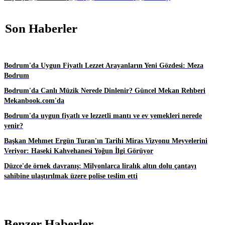
Son Haberler
Bodrum'da Uygun Fiyatlı Lezzet Arayanların Yeni Gözdesi: Meza
Bodrum
Bodrum'da Canlı Müzik Nerede Dinlenir? Güncel Mekan Rehberi
Mekanbook.com'da
Bodrum'da uygun fiyatlı ve lezzetli mantı ve ev yemekleri nerede
yenir?
Başkan Mehmet Ergün Turan'ın Tarihi Miras Vizyonu Meyvelerini
Veriyor: Haseki Kahvehanesi Yoğun İlgi Görüyor
Düzce'de örnek davranış: Milyonlarca liralık altın dolu çantayı
sahibine ulaştırılmak üzere polise teslim etti
Benzer Haberler