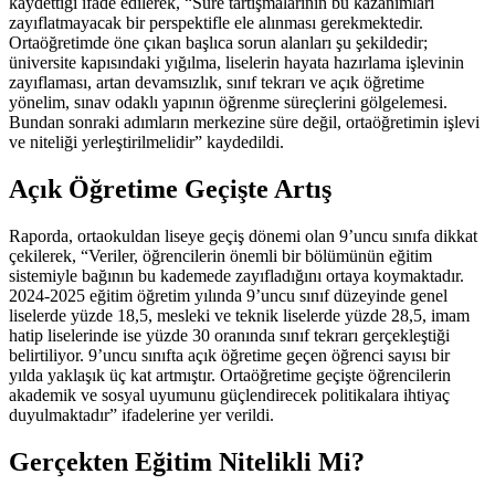
kaydettiği ifade edilerek, “Süre tartışmalarının bu kazanımları
zayıflatmayacak bir perspektifle ele alınması gerekmektedir.
Ortaöğretimde öne çıkan başlıca sorun alanları şu şekildedir;
üniversite kapısındaki yığılma, liselerin hayata hazırlama işlevinin
zayıflaması, artan devamsızlık, sınıf tekrarı ve açık öğretime
yönelim, sınav odaklı yapının öğrenme süreçlerini gölgelemesi.
Bundan sonraki adımların merkezine süre değil, ortaöğretimin işlevi
ve niteliği yerleştirilmelidir” kaydedildi.
Açık Öğretime Geçişte Artış
Raporda, ortaokuldan liseye geçiş dönemi olan 9’uncu sınıfa dikkat
çekilerek, “Veriler, öğrencilerin önemli bir bölümünün eğitim
sistemiyle bağının bu kademede zayıfladığını ortaya koymaktadır.
2024-2025 eğitim öğretim yılında 9’uncu sınıf düzeyinde genel
liselerde yüzde 18,5, mesleki ve teknik liselerde yüzde 28,5, imam
hatip liselerinde ise yüzde 30 oranında sınıf tekrarı gerçekleştiği
belirtiliyor. 9’uncu sınıfta açık öğretime geçen öğrenci sayısı bir
yılda yaklaşık üç kat artmıştır. Ortaöğretime geçişte öğrencilerin
akademik ve sosyal uyumunu güçlendirecek politikalara ihtiyaç
duyulmaktadır” ifadelerine yer verildi.
Gerçekten Eğitim Nitelikli Mi?