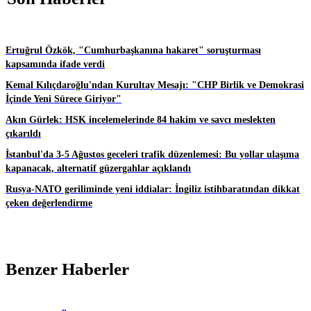
Ertuğrul Özkök, "Cumhurbaşkanına hakaret" soruşturması
kapsamında ifade verdi
Kemal Kılıçdaroğlu'ndan Kurultay Mesajı: "CHP Birlik ve Demokrasi
İçinde Yeni Sürece Giriyor"
Akın Gürlek: HSK incelemelerinde 84 hakim ve savcı meslekten
çıkarıldı
İstanbul'da 3-5 Ağustos geceleri trafik düzenlemesi: Bu yollar ulaşıma
kapanacak, alternatif güzergahlar açıklandı
Rusya-NATO geriliminde yeni iddialar: İngiliz istihbaratından dikkat
çeken değerlendirme
Benzer Haberler