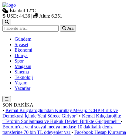
İstanbul
12°C
USD: 44.36
|
Altın: 6.351
Ara
Gündem
Siyaset
Ekonomi
Dünya
Spor
Magazin
Sinema
Teknoloji
Yaşam
Yazarlar
SON DAKİKA
•
Kemal Kılıçdaroğlu'ndan Kurultay Mesajı: "CHP Birlik ve
Demokrasi İçinde Yeni Sürece Giriyor"
•
Kemal Kılıçdaroğlu:
“Terörün Sonlanması ve Hukuk Devleti Birlikte Güçlenmeli”
•
Bodrum'da yeni sosyal medya modası: 10 dakikalık deniz
transferine 70 bin TL ödeyenler var
•
Facebook Hesap Kurtarma