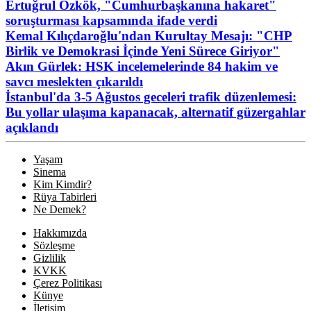
Ertuğrul Özkök, "Cumhurbaşkanına hakaret"
soruşturması kapsamında ifade verdi
Kemal Kılıçdaroğlu'ndan Kurultay Mesajı: "CHP
Birlik ve Demokrasi İçinde Yeni Sürece Giriyor"
Akın Gürlek: HSK incelemelerinde 84 hakim ve
savcı meslekten çıkarıldı
İstanbul'da 3-5 Ağustos geceleri trafik düzenlemesi:
Bu yollar ulaşıma kapanacak, alternatif güzergahlar
açıklandı
Yaşam
Sinema
Kim Kimdir?
Rüya Tabirleri
Ne Demek?
Hakkımızda
Sözleşme
Gizlilik
KVKK
Çerez Politikası
Künye
İletişim