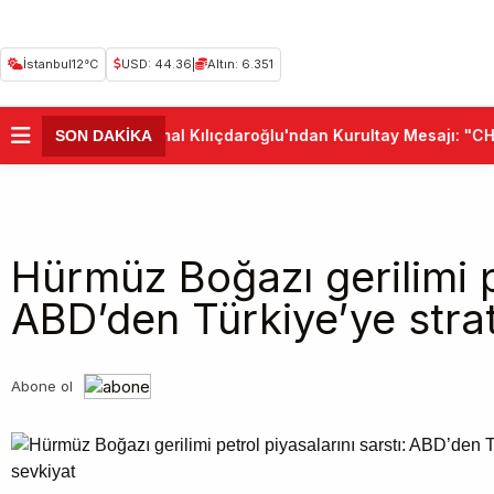
İstanbul
12°C
USD: 44.36
|
Altın: 6.351
•
Kemal Kılıçdaroğlu'ndan Kurultay Mesajı: "CHP 
SON DAKİKA
Hürmüz Boğazı gerilimi pe
ABD’den Türkiye’ye strat
Abone ol