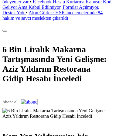
ödeyenler var
•
Facebook Hesap Kurtarma Kabusu: Kod
Geliyor Ama Kabul Edilmiyor, Formlar Açılmıyor,
Destek Yok
•
Akın Gürlek: HSK incelemelerinde 84
hakim ve savcı meslekten çıkarıldı
6 Bin Liralık Makarna
Tartışmasında Yeni Gelişme:
Aziz Yıldırım Restorana
Gidip Hesabı İnceledi
Abone ol