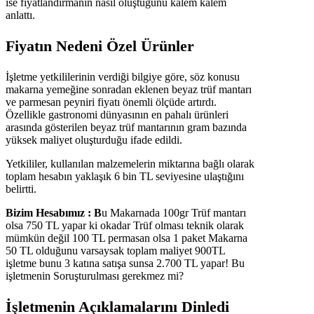
ise fiyatlandırmanın nasıl oluştuğunu kalem kalem
anlattı.
Fiyatın Nedeni Özel Ürünler
İşletme yetkililerinin verdiği bilgiye göre, söz konusu
makarna yemeğine sonradan eklenen beyaz trüf mantarı
ve parmesan peyniri fiyatı önemli ölçüde artırdı.
Özellikle gastronomi dünyasının en pahalı ürünleri
arasında gösterilen beyaz trüf mantarının gram bazında
yüksek maliyet oluşturduğu ifade edildi.
Yetkililer, kullanılan malzemelerin miktarına bağlı olarak
toplam hesabın yaklaşık 6 bin TL seviyesine ulaştığını
belirtti.
Bizim Hesabımız : B
u Makarnada 100gr Trüf mantarı
olsa 750 TL yapar ki okadar Trüf olması teknik olarak
mümkün değil 100 TL permasan olsa 1 paket Makarna
50 TL olduğunu varsaysak toplam maliyet 900TL
işletme bunu 3 katına satışa sunsa 2.700 TL yapar! Bu
işletmenin Soruşturulması gerekmez mi?
İşletmenin Açıklamalarını Dinledi