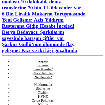
modası: 10 dakikalık deniz
transferine 70 bin TL ödeyenler var
6 Bin Liralık Makarna Tartışmasında
Yeni Gelişme: Aziz Yıldırım
Restorana Gidip Hesabı İnceledi
Derya Bedavacı: Şarkılarım
sayesinde barışan çiftler var
Şarkıcı Güllü’nün ölümünde flaş
gelişme: Kızı ve iki kişi gözaltında
Yaşam
Sinema
Kim Kimdir?
Rüya Tabirleri
Ne Demek?
Hakkımızda
Sözleşme
Gizlilik
KVKK
Çerez Politikası
Künye