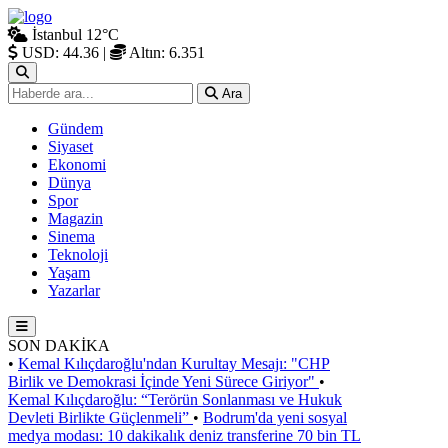
İstanbul
12°C
USD: 44.36
|
Altın: 6.351
Ara
Gündem
Siyaset
Ekonomi
Dünya
Spor
Magazin
Sinema
Teknoloji
Yaşam
Yazarlar
SON DAKİKA
•
Kemal Kılıçdaroğlu'ndan Kurultay Mesajı: "CHP
Birlik ve Demokrasi İçinde Yeni Sürece Giriyor"
•
Kemal Kılıçdaroğlu: “Terörün Sonlanması ve Hukuk
Devleti Birlikte Güçlenmeli”
•
Bodrum'da yeni sosyal
medya modası: 10 dakikalık deniz transferine 70 bin TL