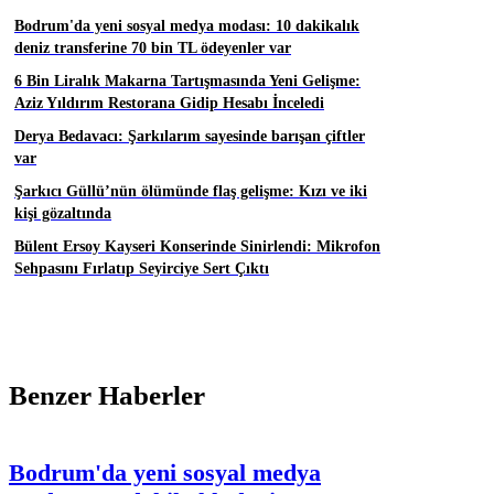
Bodrum'da yeni sosyal medya modası: 10 dakikalık
deniz transferine 70 bin TL ödeyenler var
6 Bin Liralık Makarna Tartışmasında Yeni Gelişme:
Aziz Yıldırım Restorana Gidip Hesabı İnceledi
Derya Bedavacı: Şarkılarım sayesinde barışan çiftler
var
Şarkıcı Güllü’nün ölümünde flaş gelişme: Kızı ve iki
kişi gözaltında
Bülent Ersoy Kayseri Konserinde Sinirlendi: Mikrofon
Sehpasını Fırlatıp Seyirciye Sert Çıktı
Benzer Haberler
Bodrum'da yeni sosyal medya