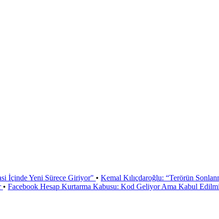
si İçinde Yeni Sürece Giriyor"
•
Kemal Kılıçdaroğlu: “Terörün Sonlan
r
•
Facebook Hesap Kurtarma Kabusu: Kod Geliyor Ama Kabul Edilmiy