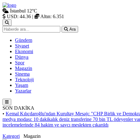
İstanbul
12°C
USD: 44.36
|
Altın: 6.351
Ara
Gündem
Siyaset
Ekonomi
Dünya
Spor
Magazin
Sinema
Teknoloji
Yaşam
Yazarlar
SON DAKİKA
•
Kemal Kılıçdaroğlu'ndan Kurultay Mesajı: "CHP Birlik ve Demokra
medya modası: 10 dakikalık deniz transferine 70 bin TL ödeyenler va
incelemelerinde 84 hakim ve savcı meslekten çıkarıldı
Kategori
Magazin