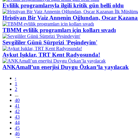
Evlilik programlarıyla ilgili kritik gün belli oldu
Hristiyan Bir Vaiz Annenin Oğlundan, Oscar Kazan
TBMM evlilik programları için kolları sıvadı
Sevgililer Günü Sürprizi 'Peşindeyim'
Aykut Işıklar, TRT Kent Radyosunda!
ANKAmall’un enerjisi Duygu Özkan’la yayılacak
‹
1
2
...
40
41
42
43
44
45
46