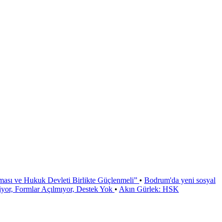
ması ve Hukuk Devleti Birlikte Güçlenmeli”
•
Bodrum'da yeni sosyal
or, Formlar Açılmıyor, Destek Yok
•
Akın Gürlek: HSK