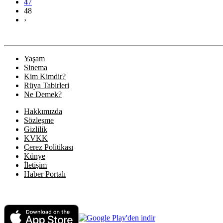
47
48
›
Yaşam
Sinema
Kim Kimdir?
Rüya Tabirleri
Ne Demek?
Hakkımızda
Sözleşme
Gizlilik
KVKK
Çerez Politikası
Künye
İletişim
Haber Portalı