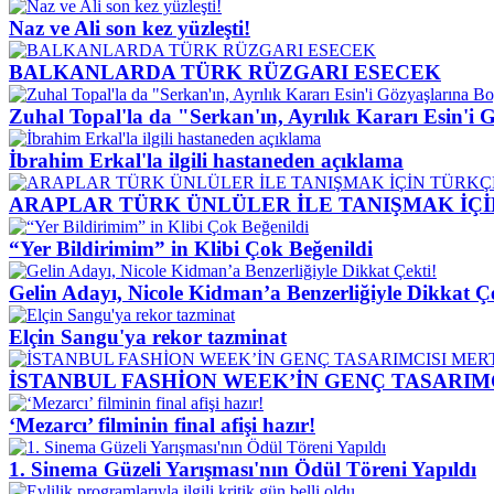
Naz ve Ali son kez yüzleşti!
BALKANLARDA TÜRK RÜZGARI ESECEK
Zuhal Topal'la da "Serkan'ın, Ayrılık Kararı Esin'i
İbrahim Erkal'la ilgili hastaneden açıklama
ARAPLAR TÜRK ÜNLÜLER İLE TANIŞMAK İÇ
“Yer Bildirimim” in Klibi Çok Beğenildi
Gelin Adayı, Nicole Kidman’a Benzerliğiyle Dikkat Çe
Elçin Sangu'ya rekor tazminat
İSTANBUL FASHİON WEEK’İN GENÇ TASARIM
‘Mezarcı’ filminin final afişi hazır!
1. Sinema Güzeli Yarışması'nın Ödül Töreni Yapıldı