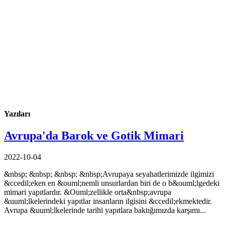
Yazıları
Avrupa'da Barok ve Gotik Mimari
2022-10-04
&nbsp; &nbsp; &nbsp; &nbsp;Avrupaya seyahatlerimizde ilgimizi
&ccedil;eken en &ouml;nemli unsurlardan biri de o b&ouml;lgedeki
mimari yapıtlardır. &Ouml;zellikle orta&nbsp;avrupa
&uuml;lkelerindeki yapıtlar insanların ilgisini &ccedil;ekmektedir.
Avrupa &uuml;lkelerinde tarihi yapıtlara baktığımızda karşımı...