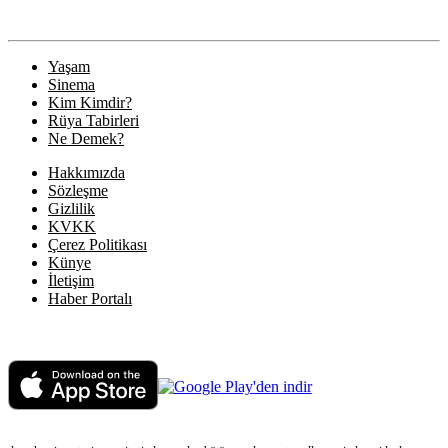
Yaşam
Sinema
Kim Kimdir?
Rüya Tabirleri
Ne Demek?
Hakkımızda
Sözleşme
Gizlilik
KVKK
Çerez Politikası
Künye
İletişim
Haber Portalı