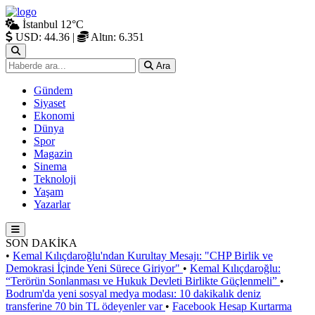
İstanbul
12°C
USD: 44.36
|
Altın: 6.351
Ara
Gündem
Siyaset
Ekonomi
Dünya
Spor
Magazin
Sinema
Teknoloji
Yaşam
Yazarlar
SON DAKİKA
•
Kemal Kılıçdaroğlu'ndan Kurultay Mesajı: "CHP Birlik ve
Demokrasi İçinde Yeni Sürece Giriyor"
•
Kemal Kılıçdaroğlu:
“Terörün Sonlanması ve Hukuk Devleti Birlikte Güçlenmeli”
•
Bodrum'da yeni sosyal medya modası: 10 dakikalık deniz
transferine 70 bin TL ödeyenler var
•
Facebook Hesap Kurtarma