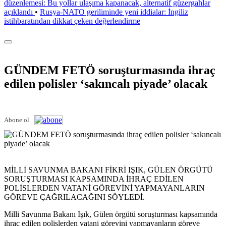
düzenlemesi: Bu yollar ulaşıma kapanacak, alternatif güzergahlar
açıklandı
•
Rusya-NATO geriliminde yeni iddialar: İngiliz
istihbaratından dikkat çeken değerlendirme
GÜNDEM FETÖ soruşturmasında ihraç
edilen polisler ‘sakıncalı piyade’ olacak
Abone ol
MİLLİ SAVUNMA BAKANI FİKRİ IŞIK, GÜLEN ÖRGÜTÜ
SORUŞTURMASI KAPSAMINDA İHRAÇ EDİLEN
POLİSLERDEN VATANİ GÖREVİNİ YAPMAYANLARIN
GÖREVE ÇAĞRILACAĞINI SÖYLEDİ.
Milli Savunma Bakanı Işık, Gülen örgütü soruşturması kapsamında
ihraç edilen polislerden vatani görevini yapmayanların göreve