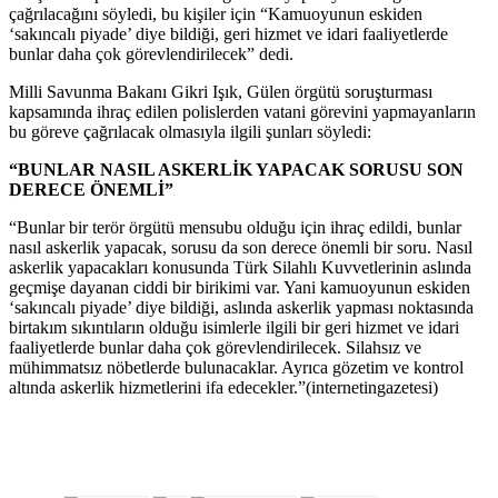
çağrılacağını söyledi, bu kişiler için “Kamuoyunun eskiden
‘sakıncalı piyade’ diye bildiği, geri hizmet ve idari faaliyetlerde
bunlar daha çok görevlendirilecek” dedi.
Milli Savunma Bakanı Gikri Işık, Gülen örgütü soruşturması
kapsamında ihraç edilen polislerden vatani görevini yapmayanların
bu göreve çağrılacak olmasıyla ilgili şunları söyledi:
“BUNLAR NASIL ASKERLİK YAPACAK SORUSU
SON
DERECE ÖNEMLİ”
“Bunlar bir terör örgütü mensubu olduğu için ihraç edildi, bunlar
nasıl askerlik yapacak, sorusu da son derece önemli bir soru. Nasıl
askerlik yapacakları konusunda Türk Silahlı Kuvvetlerinin aslında
geçmişe dayanan ciddi bir birikimi var. Yani kamuoyunun eskiden
‘sakıncalı piyade’ diye bildiği, aslında askerlik yapması noktasında
birtakım sıkıntıların olduğu isimlerle ilgili bir geri hizmet ve idari
faaliyetlerde bunlar daha çok görevlendirilecek. Silahsız ve
mühimmatsız nöbetlerde bulunacaklar. Ayrıca gözetim ve kontrol
altında askerlik hizmetlerini ifa edecekler.”(internetingazetesi)