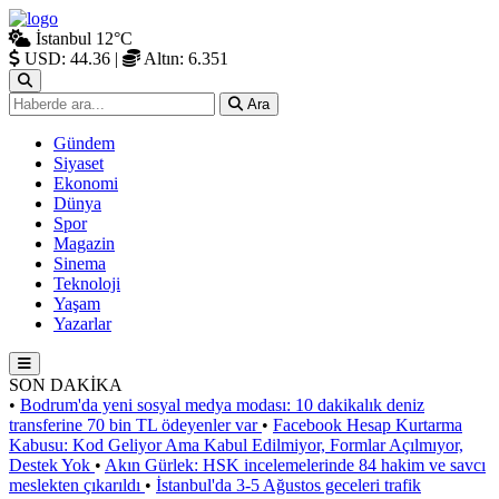
İstanbul
12°C
USD: 44.36
|
Altın: 6.351
Ara
Gündem
Siyaset
Ekonomi
Dünya
Spor
Magazin
Sinema
Teknoloji
Yaşam
Yazarlar
SON DAKİKA
•
Bodrum'da yeni sosyal medya modası: 10 dakikalık deniz
transferine 70 bin TL ödeyenler var
•
Facebook Hesap Kurtarma
Kabusu: Kod Geliyor Ama Kabul Edilmiyor, Formlar Açılmıyor,
Destek Yok
•
Akın Gürlek: HSK incelemelerinde 84 hakim ve savcı
meslekten çıkarıldı
•
İstanbul'da 3-5 Ağustos geceleri trafik