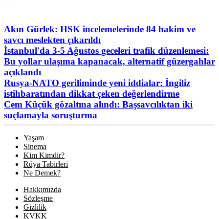
Akın Gürlek: HSK incelemelerinde 84 hakim ve
savcı meslekten çıkarıldı
İstanbul'da 3-5 Ağustos geceleri trafik düzenlemesi:
Bu yollar ulaşıma kapanacak, alternatif güzergahlar
açıklandı
Rusya-NATO geriliminde yeni iddialar: İngiliz
istihbaratından dikkat çeken değerlendirme
Cem Küçük gözaltına alındı: Başsavcılıktan iki
suçlamayla soruşturma
Yaşam
Sinema
Kim Kimdir?
Rüya Tabirleri
Ne Demek?
Hakkımızda
Sözleşme
Gizlilik
KVKK