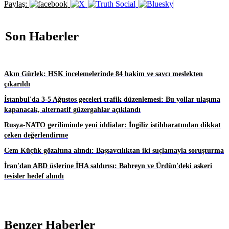
Paylaş:
Son Haberler
Akın Gürlek: HSK incelemelerinde 84 hakim ve savcı meslekten
çıkarıldı
İstanbul'da 3-5 Ağustos geceleri trafik düzenlemesi: Bu yollar ulaşıma
kapanacak, alternatif güzergahlar açıklandı
Rusya-NATO geriliminde yeni iddialar: İngiliz istihbaratından dikkat
çeken değerlendirme
Cem Küçük gözaltına alındı: Başsavcılıktan iki suçlamayla soruşturma
İran'dan ABD üslerine İHA saldırısı: Bahreyn ve Ürdün'deki askeri
tesisler hedef alındı
Benzer Haberler