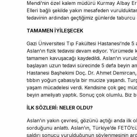
Mendi’nin özel kalem müdürü Kurmay Albay Er
Elleri bağlı şekilde yakın mesafeden vuruldukta
tedavinin ardından geçtiğimiz günlerde taburcu e
TAMAMEN İYİLEŞECEK
Gazi Üniversitesi Tıp Fakültesi Hastanesi’nde 
Aslan’ın fizik tedavisi devam ediyor. Yürümede 
tamamen kavuşacağı kaydedildi. Aslan’ın vuruld
başlayan uzun tedavi sürecinde 5 defa beyin amel
Hastanesi Başhekimi Doç. Dr. Ahmet Demircan, H
tıbbın yoğun çabasıyla bir mucize yaşandı. Turg
yaşam mücadelesi verdi. Kendisine çok geç müda
beyin ameliyatı yaptık. Sonuç çok olumlu. Biz 
İLK SÖZLERİ: NELER OLDU?
Aslan’ın yakın çevresi, gözünü açtığı anda ilk o
sorduğunu anlattı. Aslan’ın, Türkiye’de FETÖ’cü
saldırı sonucu vurulduğunun söylenmesinin ard