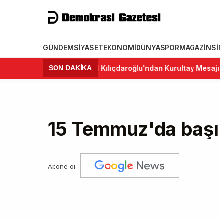
GÜNDEM
SIYASET
EKONOMI
DÜNYA
SPOR
MAGAZIN
S
•
Kemal Kılıçdaroğlu'ndan Kurultay Mesajı: "CHP B
SON DAKİKA
15 Temmuz'da başı
Abone ol