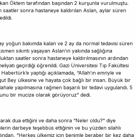
kan Öktem tarafından başından 2 kurşunla vurulmuştu.
n saatler sonra hastaneye kaldırılan Aslan, aylar süren
dildi.
5 ay yoğun bakımda kalan ve 2 ay da normal tedavisi süren
kısmen sıkıntı yaşayan Aslan’ın yakında sağlığına
uktan saatler sonra hastaneye kaldırılmasının ardından
iyatı geçirdiği öğrenildi. Gazi Üniversitesi Tıp Fakültesi
abertürk’e yaptığı açıklamada, “Allah’ın emriyle ve
ut Bey ülkesine ve hayata çok bağlı bir insan. Büyük bir
hale yapılmasına rağmen başarılı bir tedavi uygulandı. 5
bunu bir mucize olarak görüyoruz” dedi.
larak dua ettiğini ve daha sonra “Neler oldu?” diye
lerin darbeye teşebbüs ettiğinin ve bu yüzden silahlı
ından, “Herkes ülkemiz için benimle beraber bir kez daha