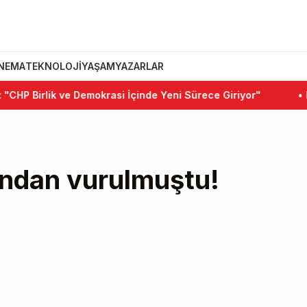
INEMA
TEKNOLOJI
YAŞAM
YAZARLAR
irlik ve Demokrasi İçinde Yeni Sürece Giriyor"
•
Kemal K
ndan vurulmuştu!