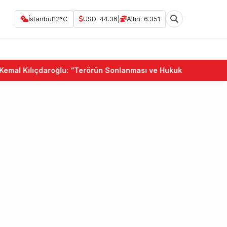
İstanbul
12°C
USD: 44.36
|
Altın: 6.351
ılıçdaroğlu: “Terörün Sonlanması ve Hukuk Devleti Birlikte Gü