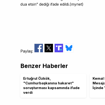
dua etsin” dediği ifade edildi.(mynet)
Paylaş:
Benzer Haberler
Ertuğrul Özkök,
Kemal 
"Cumhurbaşkanına hakaret"
Mesajı
soruşturması kapsamında ifade
İçinde
verdi