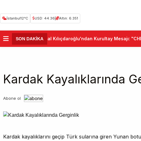
İstanbul
12°C
USD: 44.36
|
Altın: 6.351
•
Kemal Kılıçdaroğlu'ndan Kurultay Mesajı: "CHP 
SON DAKİKA
Kardak Kayalıklarında Ge
Abone ol
Kardak kayalıklarını geçip Türk sularına giren Yunan botu