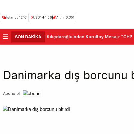
İstanbul
12°C
USD: 44.36
|
Altın: 6.351
•
Kemal Kılıçdaroğlu'ndan Kurultay Mesajı: "CHP Bi
SON DAKİKA
Danimarka dış borcunu bi
Abone ol