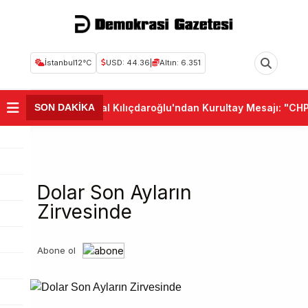
İstanbul
12°C
USD: 44.36
|
Altın: 6.351
•
Kemal Kılıçdaroğlu'ndan Kurultay Mesajı: "CHP Bi
SON DAKİKA
Dolar Son Ayların
Zirvesinde
Abone ol