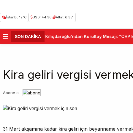
İstanbul
12°C
USD: 44.36
|
Altın: 6.351
•
Kemal Kılıçdaroğlu'ndan Kurultay Mesajı: "CHP Bir
SON DAKİKA
Kira geliri vergisi verme
Abone ol
31 Mart akşamına kadar kira geliri için beyanname verme