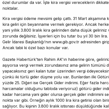
özel durumlar da var. İşte kira vergisi vereceklerin dikka
noktalar.
Kira vergisi ödeme mevsimi gelip çattı. 31 Mart akşamına k
kira geliri için beyanname vermek gerekiyor. Ancak herkes
yani yıllık 3.800 liralık kira gelirinden daha düşük gelirin
zorunda değilsiniz. İşyerleri için bu tutar bu yıl 30 bin lir
Gelir İdaresi Başkanlığı’nın www.gib.gov.tr adresinden girip
Ancak tabii ki özel bazı konular var.
Gazete Habertürk'ten Rahim AK'ın haberine göre, geliriniz
aşıyorsa vergi vermek zorundasınız ama gelirin tümünü deği
yapacaksınız geri kalan tutar üzerinden vergi ödeyeceksin
çünkü iki türlü gider düşme yolu var. Bunlardan ilki Götürü
yüzde 25. Diğeri ise Gerçek Gider indirimi. Eğer fazla ha
harcamalar olduğunu tabloda veriyoruz) götürü gider indir
kadar harcama yani gider olursa gerçek gider indirimini se
nokta var gibi. Örneğin aylık 1000 lira kira getirisi olan birisi
sağlıyor. Bu kişinin 3.800 liralık istisnası düşüldüğünde k