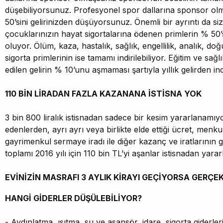
düşebiliyorsunuz. Profesyonel spor dallarına sponsor ol
50’sini gelirinizden düşüyorsunuz. Önemli bir ayrıntı da sizi
çocuklarınızın hayat sigortalarına ödenen primlerin % 50’
oluyor. Ölüm, kaza, hastalık, sağlık, engellilik, analık, doğ
sigorta primlerinin ise tamamı indirilebiliyor. Eğitim ve sa
edilen gelirin % 10’unu aşmaması şartıyla yıllık gelirden indi
110 BİN LİRADAN FAZLA KAZANANA İSTİSNA YOK
3 bin 800 liralık istisnadan sadece bir kesim yararlanamıyor
edenlerden, ayrı ayrı veya birlikte elde ettiği ücret, menku
gayrimenkul sermaye iradı ile diğer kazanç ve iratlarının ga
toplamı 2016 yılı için 110 bin TL’yi aşanlar istisnadan yara
EVİNİZİN MASRAFI 3 AYLIK KİRAYI GEÇİYORSA GERÇEK
HANGİ GİDERLER DÜŞÜLEBİLİYOR?
- Aydınlatma, ısıtma, su ve asansör, idare, sigorta giderleri