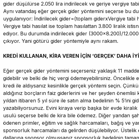
gider düşülürse 2.050 lira indirilecek ve geriye vergiye tabi 
Aynı vatandaş eğer gerçek gider yöntemini seçerse bu d
uygulanıyor: İndirilecek gider=(toplam giderxVergiye tabi h
Vergiye tabi hasılat ise toplam hasılattan 3.800 liralık isti
ediyor. Bu durumda indirilecek gider (3000x8.200)/12.000
çıkıyor. Yani götürü gider yöntemiyle aynı rakam.
KREDİ KULLANAN, KİRA VEREN İÇİN ‘GERÇEK’ DAHA İY
Eğer gerçek gider yöntemini seçerseniz yaklaşık 11 maddeli
gidebilir ve belki de hiç vergi ödemeyebilirsiniz. Öncelikle 
kredi ile aldıysanız kesinlikle gerçek yöntemi seçin. Çünkü 
aldığınız borçların faiz giderlerini ve her şeyden önemlisi 
yıldan itibaren 5 yıl süre ile satın alma bedelinin % 5’ini gi
yazabiliyorsunuz. Evini kiraya verip başka bir evde kiralı
usulü seçerse belki de kira bile ödemez. Diğer yandan şahı
ödenen primler, eğitim ve sağlık harcamaları, bağış ve ya
sponsorluk harcamaları da gelirden düşülebiliyor. Üsteli
dallarına sponsor olmuşsanız sponsorluk bedelinin tamam