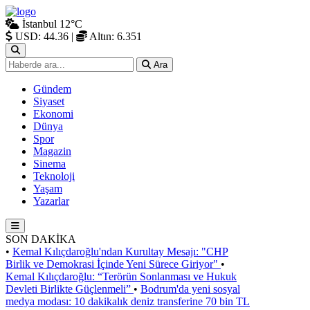
İstanbul
12°C
USD: 44.36
|
Altın: 6.351
Ara
Gündem
Siyaset
Ekonomi
Dünya
Spor
Magazin
Sinema
Teknoloji
Yaşam
Yazarlar
SON DAKİKA
•
Kemal Kılıçdaroğlu'ndan Kurultay Mesajı: "CHP
Birlik ve Demokrasi İçinde Yeni Sürece Giriyor"
•
Kemal Kılıçdaroğlu: “Terörün Sonlanması ve Hukuk
Devleti Birlikte Güçlenmeli”
•
Bodrum'da yeni sosyal
medya modası: 10 dakikalık deniz transferine 70 bin TL