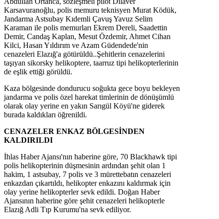
Abdullah Ortanca, sözleşmeli pilot Dilaver
Karsavuranoğlu, polis memuru teknisyen Murat Ködük,
Jandarma Astsubay Kıdemli Çavuş Yavuz Selim
Karaman ile polis memurları Ekrem Dereli, Saadettin
Demir, Candaş Kaplan, Mesut Özdemir, Ahmet Cihan
Kilci, Hasan Yıldırım ve Azam Güdendede'nin
cenazeleri Elazığ'a götürüldü..Şehitlerin cenazelerini
taşıyan sikorsky helikoptere, taarruz tipi helikopterlerinin
de eşlik ettiği görüldü.
Kaza bölgesinde dondurucu soğukta gece boyu bekleyen
jandarma ve polis özel harekat timlerinin de dönüşümlü
olarak olay yerine en yakın Sarıgül Köyü'ne giderek
burada kaldıkları öğrenildi.
CENAZELER ENKAZ BÖLGESİNDEN
KALDIRILDI
İhlas Haber Ajansı'nın haberine göre, 70 Blackhawk tipi
polis helikopterinin düşmesinin ardından şehit olan 1
hakim, 1 astsubay, 7 polis ve 3 mürettebatın cenazeleri
enkazdan çıkartıldı, helikopter enkazını kaldırmak için
olay yerine helikopterler sevk edildi. Doğan Haber
Ajansının haberine göre şehit cenazeleri helikopterle
Elazığ Adli Tıp Kurumu'na sevk ediliyor.