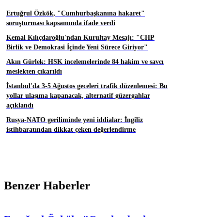
Ertuğrul Özkök, "Cumhurbaşkanına hakaret"
soruşturması kapsamında ifade verdi
Kemal Kılıçdaroğlu'ndan Kurultay Mesajı: "CHP
Birlik ve Demokrasi İçinde Yeni Sürece Giriyor"
Akın Gürlek: HSK incelemelerinde 84 hakim ve savcı
meslekten çıkarıldı
İstanbul'da 3-5 Ağustos geceleri trafik düzenlemesi: Bu
yollar ulaşıma kapanacak, alternatif güzergahlar
açıklandı
Rusya-NATO geriliminde yeni iddialar: İngiliz
istihbaratından dikkat çeken değerlendirme
Benzer Haberler