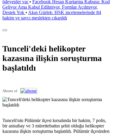
ödeyenler var
•
Facebook Hesap Kurtarma Kabusu: Kod
Geliyor Ama Kabul Edilmiyor, Formlar Açılmıyor,
Destek Yok
•
Akın Gürlek: HSK incelemelerinde 84
hakim ve savcı meslekten çıkarıldı
Tunceli'deki helikopter
kazasına ilişkin soruşturma
başlatıldı
Abone ol
Tunceli'nin Pülümür ilçesi kırsalında bir hakim, 7 polis,
bir astsubay ve 3 mürettebattın şehit olduğu helikopter
kazasına ilişkin soruşturma başlatıldı. Pülümür ilçesinden