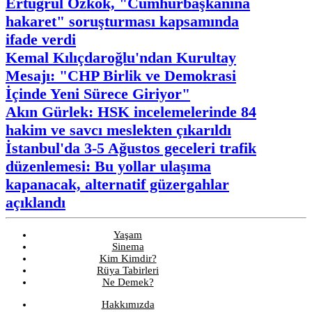
Ertuğrul Özkök, "Cumhurbaşkanına
hakaret" soruşturması kapsamında
ifade verdi
Kemal Kılıçdaroğlu'ndan Kurultay
Mesajı: "CHP Birlik ve Demokrasi
İçinde Yeni Sürece Giriyor"
Akın Gürlek: HSK incelemelerinde 84
hakim ve savcı meslekten çıkarıldı
İstanbul'da 3-5 Ağustos geceleri trafik
düzenlemesi: Bu yollar ulaşıma
kapanacak, alternatif güzergahlar
açıklandı
Yaşam
Sinema
Kim Kimdir?
Rüya Tabirleri
Ne Demek?
Hakkımızda