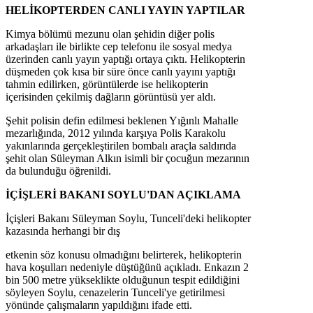
HELİKOPTERDEN CANLI YAYIN YAPTILAR
Kimya bölümü mezunu olan şehidin diğer polis
arkadaşları ile birlikte cep telefonu ile sosyal medya
üzerinden canlı yayın yaptığı ortaya çıktı. Helikopterin
düşmeden çok kısa bir süre önce canlı yayını yaptığı
tahmin edilirken, görüntülerde ise helikopterin
içerisinden çekilmiş dağların görüntüsü yer aldı.
Şehit polisin defin edilmesi beklenen Yığınlı Mahalle
mezarlığında, 2012 yılında karşıya Polis Karakolu
yakınlarında gerçekleştirilen bombalı araçla saldırıda
şehit olan Süleyman Alkın isimli bir çocuğun mezarının
da bulunduğu öğrenildi.
İÇİŞLERİ BAKANI SOYLU'DAN AÇIKLAMA
İçişleri Bakanı Süleyman Soylu, Tunceli'deki helikopter
kazasında herhangi bir dış
etkenin söz konusu olmadığını belirterek, helikopterin
hava koşulları nedeniyle düştüğünü açıkladı. Enkazın 2
bin 500 metre yükseklikte olduğunun tespit edildiğini
söyleyen Soylu, cenazelerin Tunceli'ye getirilmesi
yönünde çalışmaların yapıldığını ifade etti.