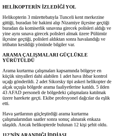
HELİKOPTERİN İZLEDİĞİ YOL
Helikopterin 3 mürettebatıyla Tunceli kent merkezine
gittiği, buradan bir hakimi alıp Nizamiye ilçesine geçtiği
buradan da komiserlik sınavına girecek polisleri aldığı ve
yine aynı sınava girecek polisleri almak üzere Pülümür
ilçesine geçtiği, polisleri aldıktan sonra havalandığı ve
irtibatın kesildiği yönünde bilgiler var.
ARAMA ÇALIŞMALARI GÜÇLÜKLE
YÜRÜTÜLDÜ
Arama kurtarma çalışmaları kapsamında bölgeye en
küçük sinyalleri dahi alabilen 1 adet hava ihbar kontrol
uçağı gönderildi. 2 adet Sikorsky tipi askeri helikopter de
alçak uçuşla bölgede arama faaliyetlerine katıldı. 5 ilden
43 AFAD personeli de bölgedeki çalışmalara katılmak
üzere harekete geçti. Ekibe profesyonel dağcılar da eşlik
etti.
Hava şartlarının güçleştirdiği arama kurtarma
çalışmalarından saatler sonra sonuç alınarak enkaza
ulaşıldı. Ancak helikopterde bulunan 12 kişi şehit oldu.
112'NİN ARANDIĞI İDDİASI