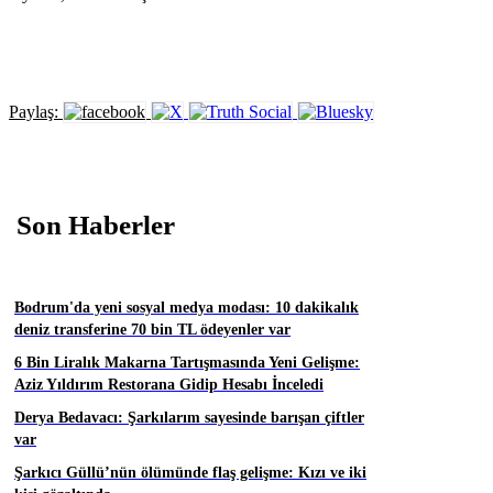
Paylaş:
Son Haberler
Bodrum'da yeni sosyal medya modası: 10 dakikalık
deniz transferine 70 bin TL ödeyenler var
6 Bin Liralık Makarna Tartışmasında Yeni Gelişme:
Aziz Yıldırım Restorana Gidip Hesabı İnceledi
Derya Bedavacı: Şarkılarım sayesinde barışan çiftler
var
Şarkıcı Güllü’nün ölümünde flaş gelişme: Kızı ve iki