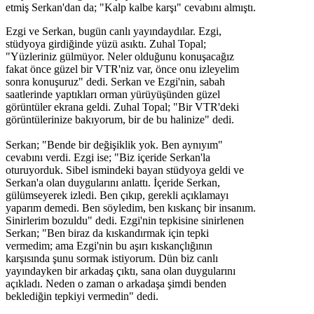
etmiş Serkan'dan da; "Kalp kalbe karşı" cevabını almıştı.
Ezgi ve Serkan, bugün canlı yayındaydılar. Ezgi,
stüdyoya girdiğinde yüzü asıktı. Zuhal Topal;
"Yüzleriniz gülmüyor. Neler olduğunu konuşacağız
fakat önce güzel bir VTR'niz var, önce onu izleyelim
sonra konuşuruz" dedi. Serkan ve Ezgi'nin, sabah
saatlerinde yaptıkları orman yürüyüşünden güzel
görüntüler ekrana geldi. Zuhal Topal; "Bir VTR'deki
görüntülerinize bakıyorum, bir de bu halinize" dedi.
Serkan; "Bende bir değişiklik yok. Ben aynıyım"
cevabını verdi. Ezgi ise; "Biz içeride Serkan'la
oturuyorduk. Sibel ismindeki bayan stüdyoya geldi ve
Serkan'a olan duygularını anlattı. İçeride Serkan,
gülümseyerek izledi. Ben çıkıp, gerekli açıklamayı
yaparım demedi. Ben söyledim, ben kıskanç bir insanım.
Sinirlerim bozuldu" dedi. Ezgi'nin tepkisine sinirlenen
Serkan; "Ben biraz da kıskandırmak için tepki
vermedim; ama Ezgi'nin bu aşırı kıskançlığının
karşısında şunu sormak istiyorum. Dün biz canlı
yayındayken bir arkadaş çıktı, sana olan duygularını
açıkladı. Neden o zaman o arkadaşa şimdi benden
beklediğin tepkiyi vermedin" dedi.