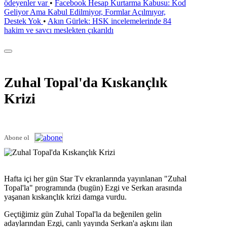
ödeyenler var
•
Facebook Hesap Kurtarma Kabusu: Kod
Geliyor Ama Kabul Edilmiyor, Formlar Açılmıyor,
Destek Yok
•
Akın Gürlek: HSK incelemelerinde 84
hakim ve savcı meslekten çıkarıldı
Zuhal Topal'da Kıskançlık
Krizi
Abone ol
Hafta içi her gün Star Tv ekranlarında yayınlanan "Zuhal
Topal'la" programında (bugün) Ezgi ve Serkan arasında
yaşanan kıskançlık krizi damga vurdu.
Geçtiğimiz gün Zuhal Topal'la da beğenilen gelin
adaylarından Ezgi, canlı yayında Serkan'a aşkını ilan