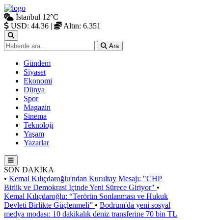
İstanbul
12°C
USD: 44.36
|
Altın: 6.351
Ara
Gündem
Siyaset
Ekonomi
Dünya
Spor
Magazin
Sinema
Teknoloji
Yaşam
Yazarlar
SON DAKİKA
•
Kemal Kılıçdaroğlu'ndan Kurultay Mesajı: "CHP
Birlik ve Demokrasi İçinde Yeni Sürece Giriyor"
•
Kemal Kılıçdaroğlu: “Terörün Sonlanması ve Hukuk
Devleti Birlikte Güçlenmeli”
•
Bodrum'da yeni sosyal
medya modası: 10 dakikalık deniz transferine 70 bin TL