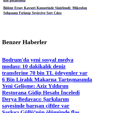
kişi gözaltında
Bülent Ersoy Kayseri Konserinde Sinirlendi: Mikrofon
Sehpasını Fırlatıp Seyirciye Sert Çıktı
Benzer Haberler
Bodrum'da yeni sosyal medya
modası: 10 dakikalık deniz
transferine 70 bin TL ödeyenler var
6 Bin Liralık Makarna Tartışmasında
Yeni Gelişme: Aziz Yıldırım
Restorana Gidip Hesabı İnceledi
Derya Bedavacı: Şarkılarım
sayesinde barışan çiftler var
Şarkıcı Güllü’nün ölümünde flaş