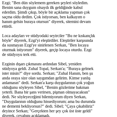
Ezgi; "Ben dün söylemem gereken şeyleri söyledim.
Benim sana duygum olsaydı ilk geldiğinde kabul
ederdim. Şimdi çıkıp, böyle bir açıklama yapman çok
saçma oldu dedim. Çok istiyorsan, ben kalkayım o
hanım gelsin buraya otursun" diyerek, sitemini devam
ettirdi.
Loca adayları ve stüdyodaki seyirciler "Bu ne kıskançlık
böyle" diyerek, Ezgi'yi eleştirdiler. Eleştiriler karşısında
da susmayan Ezgi'ye sinirlenen Serkan, "Ben locaya
oturmak istiyorum" diyerek, geçip locaya oturdu. Ezgi
de stüdyoyu terk etti.
Ezginin dışarı çıkmasını ardından Sibel, yeniden
stüdyoya geldi. Zuhal Topal, Serkan'a; "Buraya gelmek
ister misin?" diye sordu. Serkan; "Zuhal Hanım, ben şu
anda oraya size olan saygımdan gelirim. Kimse yanlış
anlamasın" dedi. Serkan'a karşı duygularının çok yoğun
olduğunu söyleyen Sibel, "Benim gözlerime bakman
yeterli. Bana bir şans verirsen, pişman olmayacaksın"
dedi. Ne söyleyeceğimi bilemiyorum diyen Serkan,
"Duygularının olduğunu hissediyorum; ama bu durumda
ne dememi bekliyorsun?" dedi. Sibel; "Çaya çıkabiliriz"
deyince Serkan; "Gerçekten her şey çok üst üste geldi"
diyerek, cevabını açıklamadı.