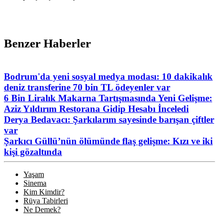
Benzer Haberler
Bodrum'da yeni sosyal medya modası: 10 dakikalık
deniz transferine 70 bin TL ödeyenler var
6 Bin Liralık Makarna Tartışmasında Yeni Gelişme:
Aziz Yıldırım Restorana Gidip Hesabı İnceledi
Derya Bedavacı: Şarkılarım sayesinde barışan çiftler
var
Şarkıcı Güllü’nün ölümünde flaş gelişme: Kızı ve iki
kişi gözaltında
Yaşam
Sinema
Kim Kimdir?
Rüya Tabirleri
Ne Demek?