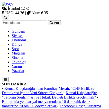
İstanbul
12°C
USD: 44.36
|
Altın: 6.351
Ara
Gündem
Siyaset
Ekonomi
Dünya
Spor
Magazin
Sinema
Teknoloji
Yaşam
Yazarlar
SON DAKİKA
•
Kemal Kılıçdaroğlu'ndan Kurultay Mesajı: "CHP Birlik ve
Demokrasi İçinde Yeni Sürece Giriyor"
•
Kemal Kılıçdaroğlu:
“Terörün Sonlanması ve Hukuk Devleti Birlikte Güçlenmeli”
•
Bodrum'da yeni sosyal medya modası: 10 dakikalık deniz
transferine 70 bin TL ödeyenler var
•
Facebook Hesap Kurtarma