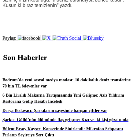
Kusun ki biraz temizlenin” yazdı.
Paylaş:
Son Haberler
Bodrum'da yeni sosyal medya modası: 10 dakikalık deniz transferine
70 bin TL ödeyenler var
6 Bin Liralık Makarna Tartışmasında Yeni Gelişme: Aziz Yıldırım
Restorana Gidip Hesabı İnceledi
Derya Bedavacı: Şarkılarım sayesinde barışan çiftler var
Şarkıcı Güllü’nün ölümünde flaş gelişme: Kızı ve iki kişi gözaltında
Bülent Ersoy Kayseri Konserinde Sinirlendi: Mikrofon Sehpasını
Fırlatıp Seyirciye Sert Çıktı