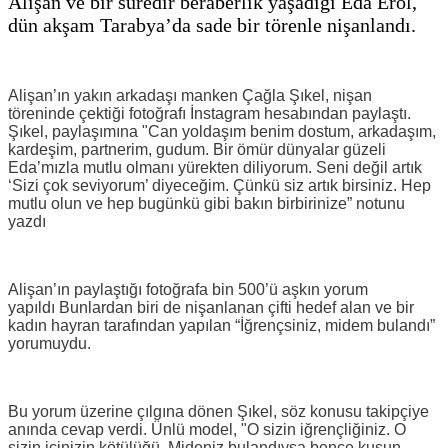
Alişan ve bir süredir beraberlik yaşadığı Eda Erol,
dün akşam Tarabya’da sade bir törenle nişanlandı.
Alişan’ın yakın arkadaşı manken Çağla Şıkel, nişan
töreninde çektiği fotoğrafı İnstagram hesabından paylaştı.
Şıkel, paylaşımına "Can yoldaşım benim dostum, arkadaşım,
kardeşim, partnerim, gudum. Bir ömür dünyalar güzeli
Eda’mızla mutlu olmanı yürekten diliyorum. Seni değil artık
‘Sizi çok seviyorum’ diyeceğim. Çünkü siz artık birsiniz. Hep
mutlu olun ve hep bugünkü gibi bakın birbirinize” notunu
yazdı
Alişan’ın paylaştığı fotoğrafa bin 500’ü aşkın yorum
yapıldı Bunlardan biri de nişanlanan çifti hedef alan ve bir
kadın hayran tarafından yapılan “İğrençsiniz, midem bulandı”
yorumuydu.
Bu yorum üzerine çılgına dönen Şıkel, söz konusu takipçiye
anında cevap verdi. Ünlü model, "O sizin iğrençliğiniz. O
sizin içinizin kötülüğü. Mideniz bulandıysa bence kusun.