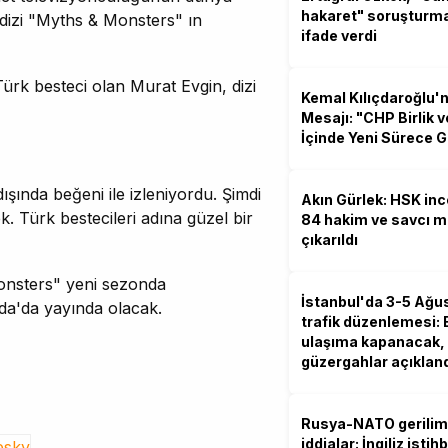
hakaret" soruşturm
l dizi "Myths & Monsters" ın
ifade verdi
Türk besteci olan Murat Evgin, dizi
Kemal Kılıçdaroğlu'
Mesajı: "CHP Birlik 
İçinde Yeni Sürece G
ışında beğeni ile izleniyordu. Şimdi
Akın Gürlek: HSK in
. Türk bestecileri adına güzel bir
84 hakim ve savcı 
çıkarıldı
Monsters" yeni sezonda
İstanbul'da 3-5 Ağu
da'da yayında olacak.
trafik düzenlemesi: 
ulaşıma kapanacak, 
güzergahlar açıklan
Rusya-NATO gerilim
iddialar: İngiliz isti