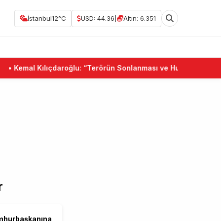
İstanbul
12°C
USD: 44.36
|
Altın: 6.351
•
Kemal Kılıçdaroğlu: “Terörün Sonlanması ve Hukuk Devleti Bir
r
umhurbaşkanına