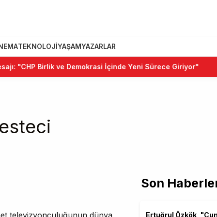
INEMA
TEKNOLOJI
YAŞAM
YAZARLAR
ı: "CHP Birlik ve Demokrasi İçinde Yeni Sürece Giriyor"
Besteci
Son Haberle
rnet televizyonculuğunun dünya
Ertuğrul Özkök, "C