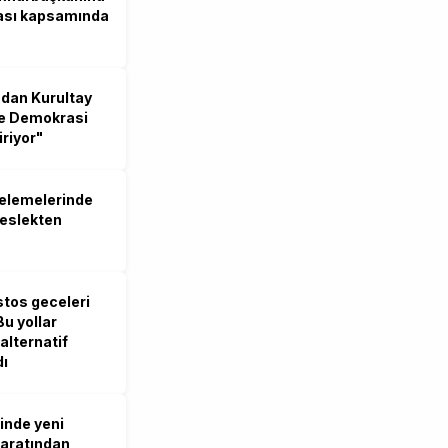
ası kapsamında
ndan Kurultay
ve Demokrasi
iriyor"
celemelerinde
meslekten
stos geceleri
Bu yollar
alternatif
dı
inde yeni
hbaratından