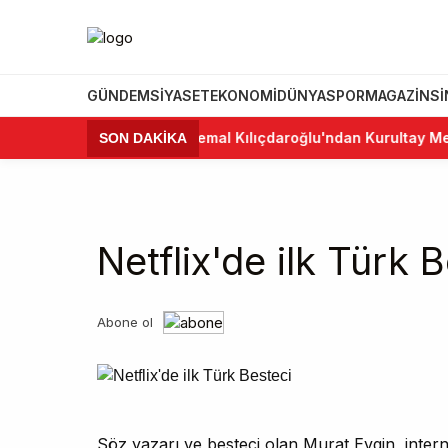
GÜNDEM
SIYASET
EKONOMI
DÜNYA
SPOR
MAGAZIN
S
•
Kemal Kılıçdaroğlu'ndan Kurultay Mesaj
SON DAKİKA
Netflix'de ilk Türk 
Abone ol
Söz yazarı ve besteci olan Murat Evgin, inte