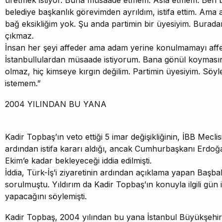
üretmek istiyor. Buna müsaade etmem. Asla etmem. Ben bu
belediye başkanlık görevimden ayrıldım, istifa ettim. Ama as
bağ eksikliğim yok. Şu anda partimin bir üyesiyim. Bura
çıkmaz.
İnsan her şeyi affeder ama adam yerine konulmamayı af
İstanbullulardan müsaade istiyorum. Bana gönül koymasınla
olmaz, hiç kimseye kırgın değilim. Partimin üyesiyim. Söyl
istemem.”
2004 YILINDAN BU YANA
Kadir Topbaş’ın veto ettiği 5 imar değişikliğinin, İBB Mecli
ardından istifa kararı aldığı, ancak Cumhurbaşkanı Erdoğa
Ekim’e kadar bekleyeceği iddia edilmişti.
İddia, Türk-İş’i ziyaretinin ardından açıklama yapan Başbak
sorulmuştu. Yıldırım da Kadir Topbaş’ın konuyla ilgili gün 
yapacağını söylemişti.
Kadir Topbaş, 2004 yılından bu yana İstanbul Büyükşehir