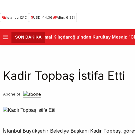
İstanbul
12°C
USD: 44.36
|
Altın: 6.351
•
Kemal Kılıçdaroğlu'ndan Kurultay Mesajı: "CHP
SON DAKİKA
Kadir Topbaş İstifa Etti
Abone ol
İstanbul Büyükşehir Belediye Başkanı Kadir Topbaş, görevin