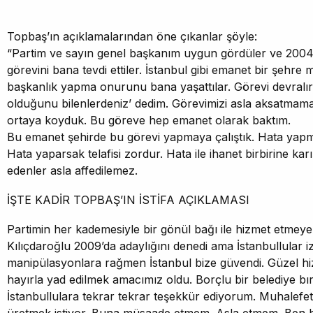
Topbaş’ın açıklamalarından öne çıkanlar şöyle:
“Partim ve sayın genel başkanım uygun gördüler ve 2004 
görevini bana tevdi ettiler. İstanbul gibi emanet bir şehre
başkanlık yapma onurunu bana yaşattılar. Görevi devralı
olduğunu bilenlerdeniz’ dedim. Görevimizi asla aksatmama
ortaya koyduk. Bu göreve hep emanet olarak baktım.
Bu emanet şehirde bu görevi yapmaya çalıştık. Hata yap
Hata yaparsak telafisi zordur. Hata ile ihanet birbirine karı
edenler asla affedilemez.
İŞTE KADİR TOPBAŞ’IN İSTİFA AÇIKLAMASI
Partimin her kademesiyle bir gönül bağı ile hizmet etmeye 
Kılıçdaroğlu 2009’da adaylığını denedi ama İstanbullular i
manipülasyonlara rağmen İstanbul bize güvendi. Güzel hi
hayırla yad edilmek amacımız oldu. Borçlu bir belediye b
İstanbullulara tekrar tekrar teşekkür ediyorum. Muhalefe