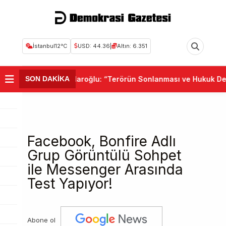
İstanbul
12°C
USD: 44.36
|
Altın: 6.351
•
Kemal Kılıçdaroğlu: “Terörün Sonlanması ve Hukuk Devleti
SON DAKİKA
Facebook, Bonfire Adlı
Grup Görüntülü Sohpet
ile Messenger Arasında
Test Yapıyor!
Abone ol