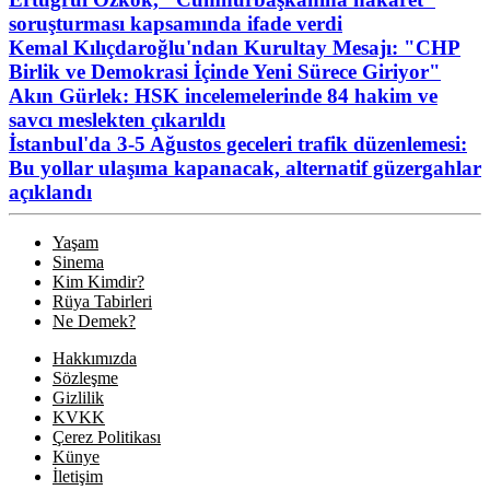
soruşturması kapsamında ifade verdi
Kemal Kılıçdaroğlu'ndan Kurultay Mesajı: "CHP
Birlik ve Demokrasi İçinde Yeni Sürece Giriyor"
Akın Gürlek: HSK incelemelerinde 84 hakim ve
savcı meslekten çıkarıldı
İstanbul'da 3-5 Ağustos geceleri trafik düzenlemesi:
Bu yollar ulaşıma kapanacak, alternatif güzergahlar
açıklandı
Yaşam
Sinema
Kim Kimdir?
Rüya Tabirleri
Ne Demek?
Hakkımızda
Sözleşme
Gizlilik
KVKK
Çerez Politikası
Künye
İletişim