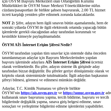
için ÖSYM Başvuru Merkezleri olan Ortaöğretim Kurumu
Müdürlükleri ile ÖSYM Sınav Merkezi Yöneticiliklerine nüfus
cüzdanı/pasaportları ile birlikte şahsen başvurarak, 2.00 TL hizmet
ücreti karşılığı yeniden şifre edinmek zorunda kalacaklardır.
NOT 2:
Şifre, adayın hem ilgili sınavın bütün aşamalarında, hem de
sonraki yıllarda ÖSYM ile ilgili elektronik ortamda yapacağı bütün
işlemlerde gerekli olacağından aday tarafından korunmalı ve
kesinlikle kimseyle paylaşılmamalıdır.
ÖSYM AİS İnternet Erişim Şifresi Nedir?
ÖSYM tarafından yapılan tüm sınavlar için sistemde daha önceden
tanımlanmayan adaylar için Başvuru Merkezlerinden yapılan
başvuru işleminde adaylara
AİS İnternet Erişim Şifresi
ücretsiz
olarak verilmektedir. Bu şifre, adayın sisteme ilk girişinde aday
tarafından bizzat değiştirilir. Bu şifreler geriye dönüşümsüz olarak ve
kriptolu olarak sistemimizde tutulmaktadır. İlgili adaydan başkasının
şifreyi bilmesi, görmesi ve edinmesi mümkün değildir.
Adaylar, T.C. Kimlik Numarası ve şifreyle birlikte
ÖSYM’nin
https://ais.osym.gov.tr
ve
https://sonuc.osym.gov.tr
adre
kullanarak sınav başvurusu yapma, tercih bildirme, başvuru ve tercih
bilgilerinde değişiklik yapma, sınava giriş belgesi edinme, sınav
sonuçları ve yerleştirme bilgilerini edinme işlemlerini yapabilirler.