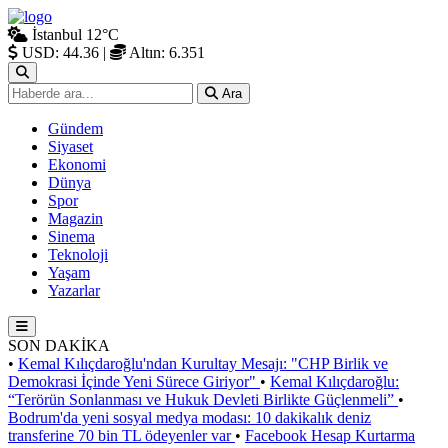
İstanbul
12°C
USD: 44.36
|
Altın: 6.351
Ara
Gündem
Siyaset
Ekonomi
Dünya
Spor
Magazin
Sinema
Teknoloji
Yaşam
Yazarlar
SON DAKİKA
•
Kemal Kılıçdaroğlu'ndan Kurultay Mesajı: "CHP Birlik ve
Demokrasi İçinde Yeni Sürece Giriyor"
•
Kemal Kılıçdaroğlu:
“Terörün Sonlanması ve Hukuk Devleti Birlikte Güçlenmeli”
•
Bodrum'da yeni sosyal medya modası: 10 dakikalık deniz
transferine 70 bin TL ödeyenler var
•
Facebook Hesap Kurtarma