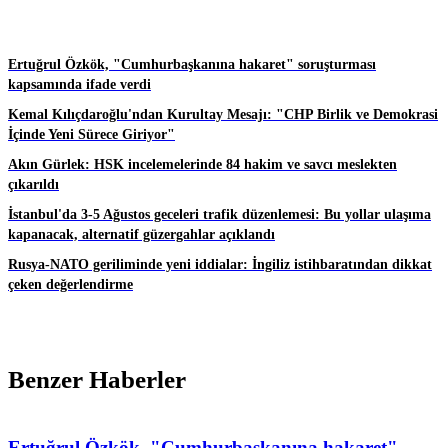
Ertuğrul Özkök, "Cumhurbaşkanına hakaret" soruşturması
kapsamında ifade verdi
Kemal Kılıçdaroğlu'ndan Kurultay Mesajı: "CHP Birlik ve Demokrasi
İçinde Yeni Sürece Giriyor"
Akın Gürlek: HSK incelemelerinde 84 hakim ve savcı meslekten
çıkarıldı
İstanbul'da 3-5 Ağustos geceleri trafik düzenlemesi: Bu yollar ulaşıma
kapanacak, alternatif güzergahlar açıklandı
Rusya-NATO geriliminde yeni iddialar: İngiliz istihbaratından dikkat
çeken değerlendirme
Benzer Haberler
Ertuğrul Özkök, "Cumhurbaşkanına hakaret"