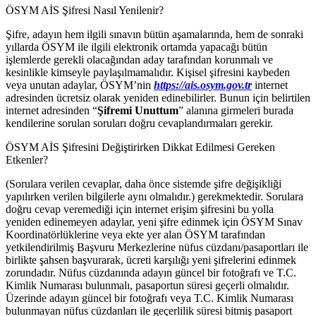
ÖSYM AİS Şifresi Nasıl Yenilenir?
Şifre, adayın hem ilgili sınavın bütün aşamalarında, hem de sonraki
yıllarda ÖSYM ile ilgili elektronik ortamda yapacağı bütün
işlemlerde gerekli olacağından aday tarafından korunmalı ve
kesinlikle kimseyle paylaşılmamalıdır. Kişisel şifresini kaybeden
veya unutan adaylar, ÖSYM’nin
https://ais.osym.gov.tr
internet
adresinden ücretsiz olarak yeniden edinebilirler. Bunun için belirtilen
internet adresinden “
Şifremi Unuttum
” alanına girmeleri burada
kendilerine sorulan soruları doğru cevaplandırmaları gerekir.
ÖSYM AİS Şifresini Değiştirirken Dikkat Edilmesi Gereken
Etkenler?
(Sorulara verilen cevaplar, daha önce sistemde şifre değişikliği
yapılırken verilen bilgilerle aynı olmalıdır.) gerekmektedir. Sorulara
doğru cevap veremediği için internet erişim şifresini bu yolla
yeniden edinemeyen adaylar, yeni şifre edinmek için ÖSYM Sınav
Koordinatörlüklerine veya ekte yer alan ÖSYM tarafından
yetkilendirilmiş Başvuru Merkezlerine nüfus cüzdanı/pasaportları ile
birlikte şahsen başvurarak, ücreti karşılığı yeni şifrelerini edinmek
zorundadır. Nüfus cüzdanında adayın güncel bir fotoğrafı ve T.C.
Kimlik Numarası bulunmalı, pasaportun süresi geçerli olmalıdır.
Üzerinde adayın güncel bir fotoğrafı veya T.C. Kimlik Numarası
bulunmayan nüfus cüzdanları ile geçerlilik süresi bitmiş pasaport