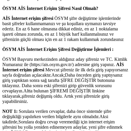
ÖSYM AİS İnternet Erişim Şifresi Nasıl Olmalı?
AİS İnternet erişim şifresi
ÖSYM şifre değiştirme işlemlerinde
basit şifreler kullanmamanızı ve şu koşullara uymanızı tavsiye
ederiz. En az 6 hane olmasına dikkat ediniz, en az 1 noktalama
işareti olması zorunda, en az 1 büyük harf kullanmalısınız ve
şifrenizin güçlü olması için en az 1 rakam kullanmak zorundasınız
ÖSYM AİS İnternet Erişim Şifresi Değiştirme İşlemleri :
ÖSYM Başvuru merkezinden aldığınız aday şifreniz ve TC. Kimlik
Numaranız ile (https://ais.osym.gov.tr/) adresine giriş yapınız.
AİS
İnternet erişim şifresi
Mevcut şifreniz ile ilk defa giriş yapıyorsanız
sayfa doğrudan açılacaktır.Ancak;Daha önceden giriş yaptıysanız
giriş yaptıktan sonra sağ tarafta ŞİFRE DEĞİŞTİR butonuna
tıklayınız. Daha sonra eski şifrenizi girip güvenlik sorusunu
cevaplayın.Altta bulunan ŞİFREMİ DEĞİŞTİR linkine
tıklayarak,şifreniz değişmiş oldu. Artık yeni şifrenizle giriş
yapabilirsiniz.
NOT 1:
Sorulara verilen cevaplar, daha önce sistemde şifre
değişikliği yapılırken verilen bilgilerle aynı olmalıdır.Aksi
takdirde,Sorulara doğru cevap veremediği için internet erişim
şifresini bu yolla yeniden edinemeyen adaylar, yeni şifre edinmek