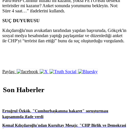
Parti/MHP Cumhur İttifakı mı kazanır, yoksa FETÖ/Batı destekli
teröristler mi kazanır? Anket sonunda yorumumu bekleyin. Not:
Süre 4 saat…” ifadelerini kullandı.
SUÇ DUYURUSU
Kılıçdaroğlu'nun avukatları tarafından yapılan başvuruda, Gökçek'in
sosyal medya hesabından yaptığı paylaşımlar ve düzenlediği anket
ile CHP'yi “terörist ilan ettiği” bunu da suç oluşturduğu vurgulandı.
Paylaş:
Son Haberler
Ertuğrul Özkök, "Cumhurbaşkanına hakaret" soruşturması
kapsamında ifade verdi
Kemal Kılıçdaroğlu'ndan Kurultay Mesajı: "CHP Birlik ve Demokrasi