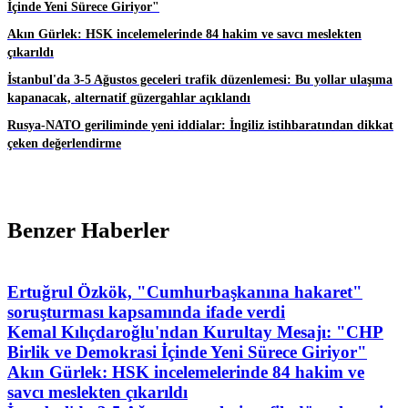
İçinde Yeni Sürece Giriyor"
Akın Gürlek: HSK incelemelerinde 84 hakim ve savcı meslekten
çıkarıldı
İstanbul'da 3-5 Ağustos geceleri trafik düzenlemesi: Bu yollar ulaşıma
kapanacak, alternatif güzergahlar açıklandı
Rusya-NATO geriliminde yeni iddialar: İngiliz istihbaratından dikkat
çeken değerlendirme
Benzer Haberler
Ertuğrul Özkök, "Cumhurbaşkanına hakaret"
soruşturması kapsamında ifade verdi
Kemal Kılıçdaroğlu'ndan Kurultay Mesajı: "CHP
Birlik ve Demokrasi İçinde Yeni Sürece Giriyor"
Akın Gürlek: HSK incelemelerinde 84 hakim ve
savcı meslekten çıkarıldı