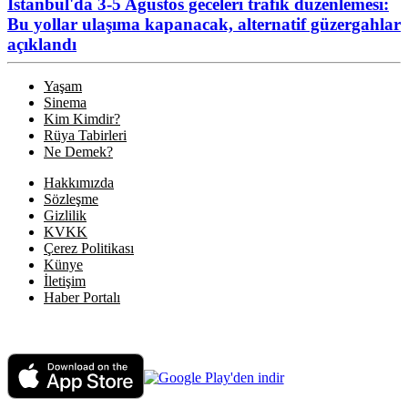
İstanbul'da 3-5 Ağustos geceleri trafik düzenlemesi:
Bu yollar ulaşıma kapanacak, alternatif güzergahlar
açıklandı
Yaşam
Sinema
Kim Kimdir?
Rüya Tabirleri
Ne Demek?
Hakkımızda
Sözleşme
Gizlilik
KVKK
Çerez Politikası
Künye
İletişim
Haber Portalı