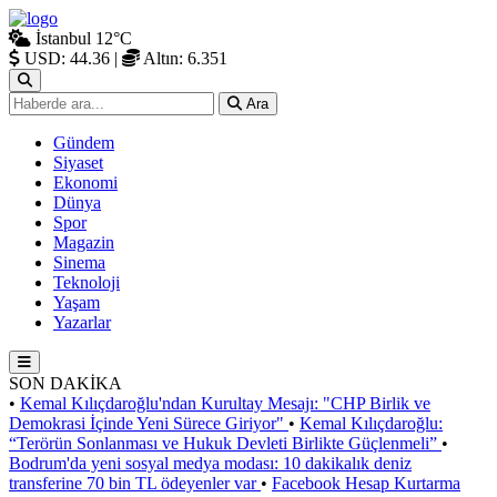
İstanbul
12°C
USD: 44.36
|
Altın: 6.351
Ara
Gündem
Siyaset
Ekonomi
Dünya
Spor
Magazin
Sinema
Teknoloji
Yaşam
Yazarlar
SON DAKİKA
•
Kemal Kılıçdaroğlu'ndan Kurultay Mesajı: "CHP Birlik ve
Demokrasi İçinde Yeni Sürece Giriyor"
•
Kemal Kılıçdaroğlu:
“Terörün Sonlanması ve Hukuk Devleti Birlikte Güçlenmeli”
•
Bodrum'da yeni sosyal medya modası: 10 dakikalık deniz
transferine 70 bin TL ödeyenler var
•
Facebook Hesap Kurtarma