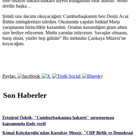
sure olsaydı bakara-makara diyeni kulağından tutar atardın. Senin
derdin başka…
Şimdi size ilacımı okuyacağım: Cumhurbaşkanım ben Deniz Acar.
Bütün mitinglerinizi izledim. Okulumda yapılan İstiklal Marşı
yarışmasını birincilikle kazandım. Oradan kazandığım gram altını
size hediye ediyorum. Mutlu yarınlar istiyorum. Savaşlar olmasın,
barış olsun, yüzler hep gülsün” Bu mektubu Çankaya Müzesi’ne
koyacağım.
Paylaş:
Son Haberler
Ertuğrul Özkök, "Cumhurbaşkanına hakaret" soruşturması
kapsamında ifade verdi
Kemal Kılıçdaroğlu'ndan Kurultay Mesajı: "CHP Birlik ve Demokrasi