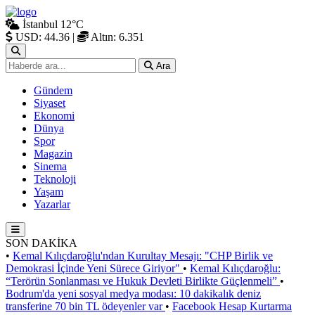
İstanbul
12°C
USD: 44.36
|
Altın: 6.351
Ara
Gündem
Siyaset
Ekonomi
Dünya
Spor
Magazin
Sinema
Teknoloji
Yaşam
Yazarlar
SON DAKİKA
•
Kemal Kılıçdaroğlu'ndan Kurultay Mesajı: "CHP Birlik ve
Demokrasi İçinde Yeni Sürece Giriyor"
•
Kemal Kılıçdaroğlu:
“Terörün Sonlanması ve Hukuk Devleti Birlikte Güçlenmeli”
•
Bodrum'da yeni sosyal medya modası: 10 dakikalık deniz
transferine 70 bin TL ödeyenler var
•
Facebook Hesap Kurtarma