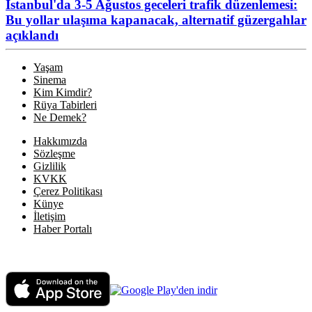
İstanbul'da 3-5 Ağustos geceleri trafik düzenlemesi:
Bu yollar ulaşıma kapanacak, alternatif güzergahlar
açıklandı
Yaşam
Sinema
Kim Kimdir?
Rüya Tabirleri
Ne Demek?
Hakkımızda
Sözleşme
Gizlilik
KVKK
Çerez Politikası
Künye
İletişim
Haber Portalı