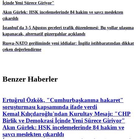
İçinde Yeni Sürece Giriyor"
Akın Gürlek: HSK incelemelerinde 84 hakim ve savcı meslekten
çıkarıldı
İstanbul'da 3-5 Ağustos geceleri trafik düzenlemesi: Bu yollar ulaşıma
kapanacak, alternatif güzergahlar açıklandı
Rusya-NATO geriliminde yeni iddialar: İngiliz istihbaratından dikkat
çeken değerlendirme
Benzer Haberler
Ertuğrul Özkök, "Cumhurbaşkanına hakaret"
soruşturması kapsamında ifade verdi
Kemal Kılıçdaroğlu'ndan Kurultay Mesajı: "CHP
Birlik ve Demokrasi İçinde Yeni Sürece Giriyor"
Akın Gürlek: HSK incelemelerinde 84 hakim ve
savcı meslekten çıkarıldı