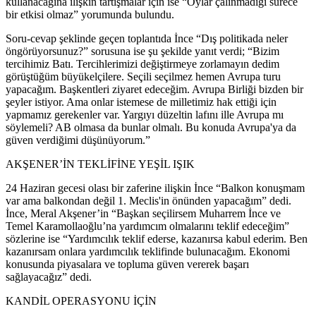
kullanacağına ilişkin tartışmalar için ise “Oylar çalınmadığı sürece
bir etkisi olmaz” yorumunda bulundu.
Soru-cevap şeklinde geçen toplantıda İnce “Dış politikada neler
öngörüyorsunuz?” sorusuna ise şu şekilde yanıt verdi; “Bizim
tercihimiz Batı. Tercihlerimizi değiştirmeye zorlamayın dedim
görüştüğüm büyükelçilere. Seçili seçilmez hemen Avrupa turu
yapacağım. Başkentleri ziyaret edeceğim. Avrupa Birliği bizden bir
şeyler istiyor. Ama onlar istemese de milletimiz hak ettiği için
yapmamız gerekenler var. Yargıyı düzeltin lafını ille Avrupa mı
söylemeli? AB olmasa da bunlar olmalı. Bu konuda Avrupa'ya da
güven verdiğimi düşünüyorum.”
AKŞENER’İN TEKLİFİNE YEŞİL IŞIK
24 Haziran gecesi olası bir zaferine ilişkin İnce “Balkon konuşmam
var ama balkondan değil 1. Meclis'in önünden yapacağım” dedi.
İnce, Meral Akşener’in “Başkan seçilirsem Muharrem İnce ve
Temel Karamollaoğlu’na yardımcım olmalarını teklif edeceğim”
sözlerine ise “Yardımcılık teklif ederse, kazanırsa kabul ederim. Ben
kazanırsam onlara yardımcılık teklifinde bulunacağım. Ekonomi
konusunda piyasalara ve topluma güven vererek başarı
sağlayacağız” dedi.
KANDİL OPERASYONU İÇİN