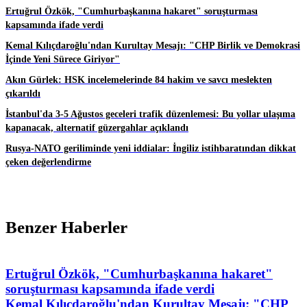
Ertuğrul Özkök, "Cumhurbaşkanına hakaret" soruşturması
kapsamında ifade verdi
Kemal Kılıçdaroğlu'ndan Kurultay Mesajı: "CHP Birlik ve Demokrasi
İçinde Yeni Sürece Giriyor"
Akın Gürlek: HSK incelemelerinde 84 hakim ve savcı meslekten
çıkarıldı
İstanbul'da 3-5 Ağustos geceleri trafik düzenlemesi: Bu yollar ulaşıma
kapanacak, alternatif güzergahlar açıklandı
Rusya-NATO geriliminde yeni iddialar: İngiliz istihbaratından dikkat
çeken değerlendirme
Benzer Haberler
Ertuğrul Özkök, "Cumhurbaşkanına hakaret"
soruşturması kapsamında ifade verdi
Kemal Kılıçdaroğlu'ndan Kurultay Mesajı: "CHP