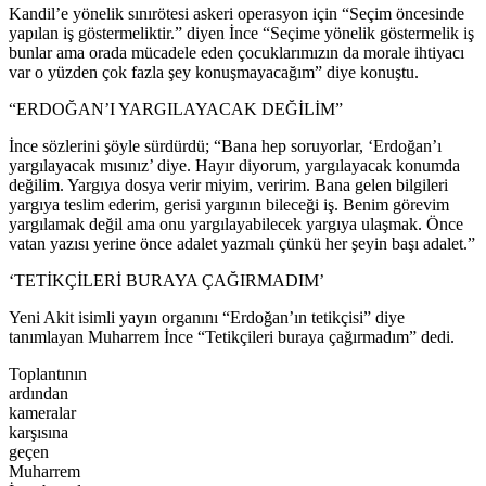
Kandil’e yönelik sınırötesi askeri operasyon için “Seçim öncesinde
yapılan iş göstermeliktir.” diyen İnce “Seçime yönelik göstermelik iş
bunlar ama orada mücadele eden çocuklarımızın da morale ihtiyacı
var o yüzden çok fazla şey konuşmayacağım” diye konuştu.
“ERDOĞAN’I YARGILAYACAK DEĞİLİM”
İnce sözlerini şöyle sürdürdü; “Bana hep soruyorlar, ‘Erdoğan’ı
yargılayacak mısınız’ diye. Hayır diyorum, yargılayacak konumda
değilim. Yargıya dosya verir miyim, veririm. Bana gelen bilgileri
yargıya teslim ederim, gerisi yargının bileceği iş. Benim görevim
yargılamak değil ama onu yargılayabilecek yargıya ulaşmak. Önce
vatan yazısı yerine önce adalet yazmalı çünkü her şeyin başı adalet.”
‘TETİKÇİLERİ BURAYA ÇAĞIRMADIM’
Yeni Akit isimli yayın organını “Erdoğan’ın tetikçisi” diye
tanımlayan Muharrem İnce “Tetikçileri buraya çağırmadım” dedi.
Toplantının
ardından
kameralar
karşısına
geçen
Muharrem