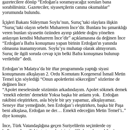
gazetecilere dönüp “Erdoğan'a soramayacağız soruları bana
sorabilirsiniz. Gazeteciler, siyasetçilerin canına okumalılar”
yorumunda bulundu.
İçişleri Bakanı Süleyman Soylu’nun, Suruç’taki olaylara ilişkin
“Suruç’taki olayın sebebi Muharrem İnce’dir. Bunlara bu şımarıklığı
veren bunları siyasetin özünden ayırıp şiddete doğru yönelten
anlayışın kendisi Muharrem İnce’dir” açıklamasına da değinen İnce
“Erdoğan'a Bafra konuşması yapan birinin Erdoğan'ın yanında
olmasına inanamıyorum. Soylu’yu muhatap olarak almıyorum.
Suruç ile ilgili soruda cevap için belki Bafra konuşması bulunup
verilebilir” dedi.
Erdoğan’ın Malatya’da bir iftar programında yaptığı siyasi
konuşmasını alkışlayan 2. Ordu Komutanı Korgeneral İsmail Metin
Temel için söylediği “Onun apoletlerini sökeceğim” sözlerine de
değinen İnce
“Apolet meselesinde sözümün arkadındayım. Apolet sökmek demek
’emekli ederim’ demektir Yoksa başka bir anlamı yok. Erdoğan
rakibini eleştirirken, asla böyle bir şey yapamaz, alkışlayamaz.
Seneye iftar yemeğinde, ben Erdoğan’ı eleştirirken, başka bir Paşa
beni alkışlasa, Erdoğan ne der… Emekli edeceğim Metin Temel’i..”
diye konuştu.
İnce, Türk Vatandaşlığına geçen Suriyelilerin seçimlerde oy