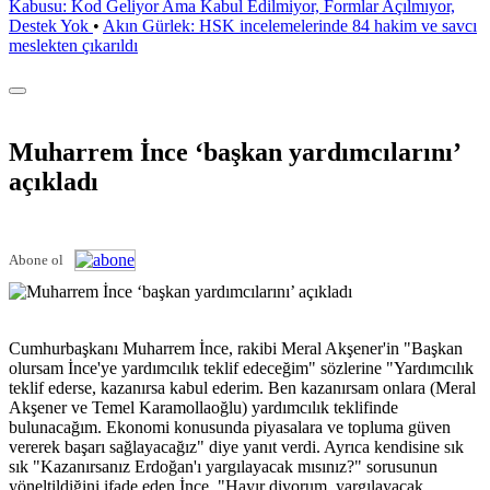
Kabusu: Kod Geliyor Ama Kabul Edilmiyor, Formlar Açılmıyor,
Destek Yok
•
Akın Gürlek: HSK incelemelerinde 84 hakim ve savcı
meslekten çıkarıldı
Muharrem İnce ‘başkan yardımcılarını’
açıkladı
Abone ol
Cumhurbaşkanı Muharrem İnce, rakibi Meral Akşener'in "Başkan
olursam İnce'ye yardımcılık teklif edeceğim" sözlerine "Yardımcılık
teklif ederse, kazanırsa kabul ederim. Ben kazanırsam onlara (Meral
Akşener ve Temel Karamollaoğlu) yardımcılık teklifinde
bulunacağım. Ekonomi konusunda piyasalara ve topluma güven
vererek başarı sağlayacağız" diye yanıt verdi. Ayrıca kendisine sık
sık "Kazanırsanız Erdoğan'ı yargılayacak mısınız?" sorusunun
yöneltildiğini ifade eden İnce, "Hayır diyorum, yargılayacak