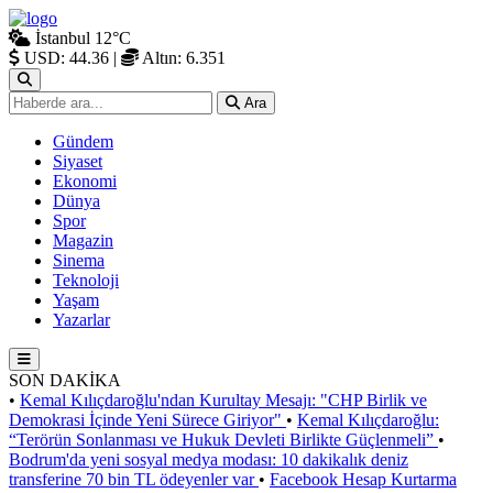
İstanbul
12°C
USD: 44.36
|
Altın: 6.351
Ara
Gündem
Siyaset
Ekonomi
Dünya
Spor
Magazin
Sinema
Teknoloji
Yaşam
Yazarlar
SON DAKİKA
•
Kemal Kılıçdaroğlu'ndan Kurultay Mesajı: "CHP Birlik ve
Demokrasi İçinde Yeni Sürece Giriyor"
•
Kemal Kılıçdaroğlu:
“Terörün Sonlanması ve Hukuk Devleti Birlikte Güçlenmeli”
•
Bodrum'da yeni sosyal medya modası: 10 dakikalık deniz
transferine 70 bin TL ödeyenler var
•
Facebook Hesap Kurtarma