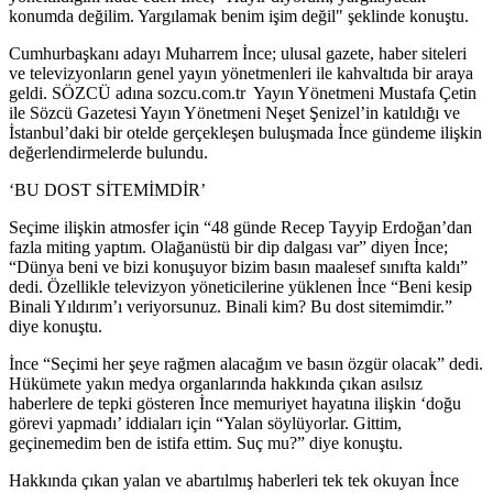
konumda değilim. Yargılamak benim işim değil" şeklinde konuştu.
Cumhurbaşkanı adayı Muharrem İnce; ulusal gazete, haber siteleri
ve televizyonların genel yayın yönetmenleri ile kahvaltıda bir araya
geldi. SÖZCÜ adına sozcu.com.tr Yayın Yönetmeni Mustafa Çetin
ile Sözcü Gazetesi Yayın Yönetmeni Neşet Şenizel’in katıldığı ve
İstanbul’daki bir otelde gerçekleşen buluşmada İnce gündeme ilişkin
değerlendirmelerde bulundu.
‘BU DOST SİTEMİMDİR’
Seçime ilişkin atmosfer için “48 günde Recep Tayyip Erdoğan’dan
fazla miting yaptım. Olağanüstü bir dip dalgası var” diyen İnce;
“Dünya beni ve bizi konuşuyor bizim basın maalesef sınıfta kaldı”
dedi. Özellikle televizyon yöneticilerine yüklenen İnce “Beni kesip
Binali Yıldırım’ı veriyorsunuz. Binali kim? Bu dost sitemimdir.”
diye konuştu.
İnce “Seçimi her şeye rağmen alacağım ve basın özgür olacak” dedi.
Hükümete yakın medya organlarında hakkında çıkan asılsız
haberlere de tepki gösteren İnce memuriyet hayatına ilişkin ‘doğu
görevi yapmadı’ iddiaları için “Yalan söylüyorlar. Gittim,
geçinemedim ben de istifa ettim. Suç mu?” diye konuştu.
Hakkında çıkan yalan ve abartılmış haberleri tek tek okuyan İnce