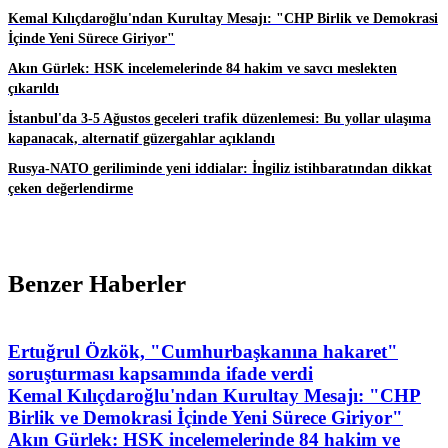
Kemal Kılıçdaroğlu'ndan Kurultay Mesajı: "CHP Birlik ve Demokrasi
İçinde Yeni Sürece Giriyor"
Akın Gürlek: HSK incelemelerinde 84 hakim ve savcı meslekten
çıkarıldı
İstanbul'da 3-5 Ağustos geceleri trafik düzenlemesi: Bu yollar ulaşıma
kapanacak, alternatif güzergahlar açıklandı
Rusya-NATO geriliminde yeni iddialar: İngiliz istihbaratından dikkat
çeken değerlendirme
Benzer Haberler
Ertuğrul Özkök, "Cumhurbaşkanına hakaret"
soruşturması kapsamında ifade verdi
Kemal Kılıçdaroğlu'ndan Kurultay Mesajı: "CHP
Birlik ve Demokrasi İçinde Yeni Sürece Giriyor"
Akın Gürlek: HSK incelemelerinde 84 hakim ve