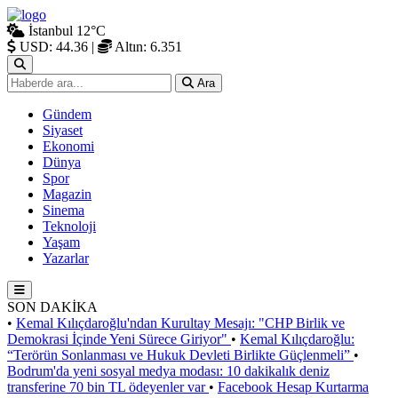
İstanbul
12°C
USD: 44.36
|
Altın: 6.351
Ara
Gündem
Siyaset
Ekonomi
Dünya
Spor
Magazin
Sinema
Teknoloji
Yaşam
Yazarlar
SON DAKİKA
•
Kemal Kılıçdaroğlu'ndan Kurultay Mesajı: "CHP Birlik ve
Demokrasi İçinde Yeni Sürece Giriyor"
•
Kemal Kılıçdaroğlu:
“Terörün Sonlanması ve Hukuk Devleti Birlikte Güçlenmeli”
•
Bodrum'da yeni sosyal medya modası: 10 dakikalık deniz
transferine 70 bin TL ödeyenler var
•
Facebook Hesap Kurtarma