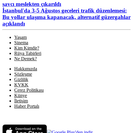
savcı meslekten çıkarıldı
İstanbul'da 3-5 Ağustos geceleri trafik düzenlemesi:
Bu yollar ulaşıma kapanacak, alternatif güzergahlar
açıklandı
Yaşam
Sinema
Kim Kimdir?
Rüya Tabirleri
Ne Demek?
Hakkımızda
Sözleşme
Gizlilik
KVKK
Çerez Politikası
Künye
İletişim
Haber Portalı