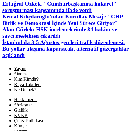
Ertuğrul Özkök, "Cumhurbaşkanına hakaret"
soruşturması kapsamında ifade verdi
Kemal Kılıçdaroğlu'ndan Kurultay Mesajı: "CHP
Birlik ve Demokrasi İçinde Yeni Sürece Giriyor"
Akın Gürlek: HSK incelemelerinde 84 hakim ve
savcı meslekten çıkarıldı
İstanbul'da 3-5 Ağustos geceleri trafik düzenlemesi:
Bu yollar ulaşıma kapanacak, alternatif güzergahlar
açıklandı
Yaşam
Sinema
Kim Kimdir?
Rüya Tabirleri
Ne Demek?
Hakkımızda
Sözleşme
Gizlilik
KVKK
Çerez Politikası
Künye