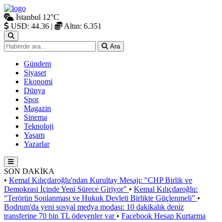
İstanbul
12°C
USD: 44.36
|
Altın: 6.351
Ara
Gündem
Siyaset
Ekonomi
Dünya
Spor
Magazin
Sinema
Teknoloji
Yaşam
Yazarlar
SON DAKİKA
•
Kemal Kılıçdaroğlu'ndan Kurultay Mesajı: "CHP Birlik ve
Demokrasi İçinde Yeni Sürece Giriyor"
•
Kemal Kılıçdaroğlu:
“Terörün Sonlanması ve Hukuk Devleti Birlikte Güçlenmeli”
•
Bodrum'da yeni sosyal medya modası: 10 dakikalık deniz
transferine 70 bin TL ödeyenler var
•
Facebook Hesap Kurtarma