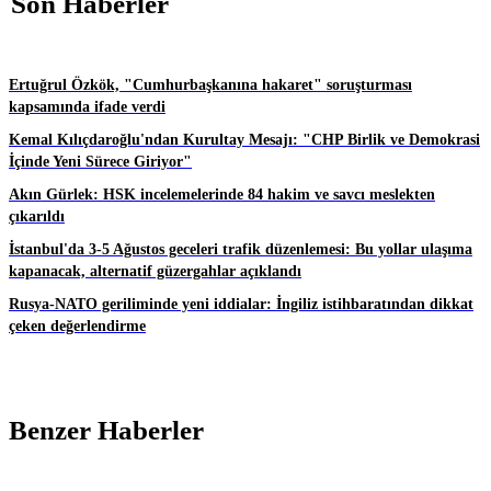
Son Haberler
Ertuğrul Özkök, "Cumhurbaşkanına hakaret" soruşturması
kapsamında ifade verdi
Kemal Kılıçdaroğlu'ndan Kurultay Mesajı: "CHP Birlik ve Demokrasi
İçinde Yeni Sürece Giriyor"
Akın Gürlek: HSK incelemelerinde 84 hakim ve savcı meslekten
çıkarıldı
İstanbul'da 3-5 Ağustos geceleri trafik düzenlemesi: Bu yollar ulaşıma
kapanacak, alternatif güzergahlar açıklandı
Rusya-NATO geriliminde yeni iddialar: İngiliz istihbaratından dikkat
çeken değerlendirme
Benzer Haberler