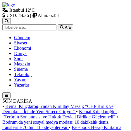
İstanbul
12°C
USD: 44.36
|
Altın: 6.351
Ara
Gündem
Siyaset
Ekonomi
Dünya
Spor
Magazin
Sinema
Teknoloji
Yaşam
Yazarlar
SON DAKİKA
•
Kemal Kılıçdaroğlu'ndan Kurultay Mesajı: "CHP Birlik ve
Demokrasi İçinde Yeni Sürece Giriyor"
•
Kemal Kılıçdaroğlu:
“Terörün Sonlanması ve Hukuk Devleti Birlikte Güçlenmeli”
•
Bodrum'da yeni sosyal medya modası: 10 dakikalık deniz
transferine 70 bin TL ödeyenler var
•
Facebook Hesap Kurtarma