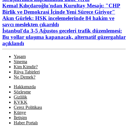
Kemal Kılıçdaroğlu'ndan Kurultay Mesajı: "CHP
Birlik ve Demokrasi İçinde Yeni Sürece Giriyor"
Akın Gürlek: HSK incelemelerinde 84 hakim ve
savcı meslekten çıkarıldı
İstanbul'da 3-5 Ağustos geceleri trafik düzenlemesi:
Bu yollar ulaşıma kapanacak, alternatif güzergahlar
açıklandı
Yaşam
Sinema
Kim Kimdir?
Rüya Tabirleri
Ne Demek?
Hakkımızda
Sözleşme
Gizlilik
KVKK
Çerez Politikası
Künye
İletişim
Haber Portalı