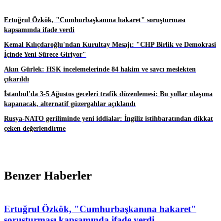
Ertuğrul Özkök, "Cumhurbaşkanına hakaret" soruşturması
kapsamında ifade verdi
Kemal Kılıçdaroğlu'ndan Kurultay Mesajı: "CHP Birlik ve Demokrasi
İçinde Yeni Sürece Giriyor"
Akın Gürlek: HSK incelemelerinde 84 hakim ve savcı meslekten
çıkarıldı
İstanbul'da 3-5 Ağustos geceleri trafik düzenlemesi: Bu yollar ulaşıma
kapanacak, alternatif güzergahlar açıklandı
Rusya-NATO geriliminde yeni iddialar: İngiliz istihbaratından dikkat
çeken değerlendirme
Benzer Haberler
Ertuğrul Özkök, "Cumhurbaşkanına hakaret"
soruşturması kapsamında ifade verdi