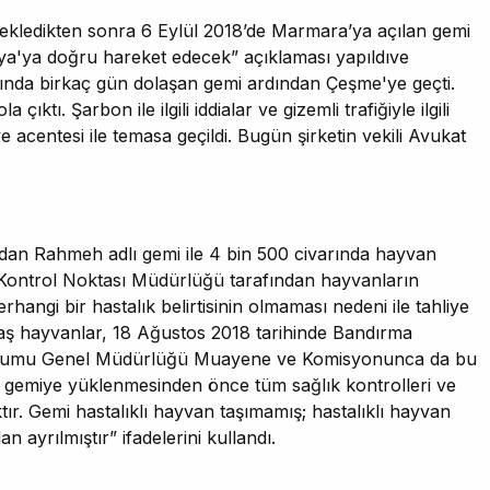
bekledikten sonra 6 Eylül 2018’de Marmara’ya açılan gemi
ya'ya doğru hareket edecek” açıklaması yapıldıve
arında birkaç gün dolaşan gemi ardından Çeşme'ye geçti.
ktı. Şarbon ile ilgili iddialar ve gizemli trafiğiyle ilgili
acentesi ile temasa geçildi. Bugün şirketin vekili Avukat
'dan Rahmeh adlı gemi ile 4 bin 500 civarında hayvan
r Kontrol Noktası Müdürlüğü tarafından hayvanların
rhangi bir hastalık belirtisinin olmaması nedeni ile tahliye
kbaş hayvanlar, 18 Ağustos 2018 tarihinde Bandırma
t Kurumu Genel Müdürlüğü Muayene ve Komisyonunca da bu
ın gemiye yüklenmesinden önce tüm sağlık kontrolleri ve
ıktır. Gemi hastalıklı hayvan taşımamış; hastalıklı hayvan
 ayrılmıştır” ifadelerini kullandı.