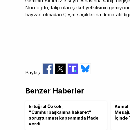
Geminin Akdeniz'e seyri esnasında sahip değişikl
Nurdoğdu, talip olan şirket yetkilisinin gemiyi 
hayvan olmadan Çeşme açıklarına demir atıldığın
Paylaş:
Benzer Haberler
Ertuğrul Özkök,
Kemal 
"Cumhurbaşkanına hakaret"
Mesajı
soruşturması kapsamında ifade
İçinde
verdi