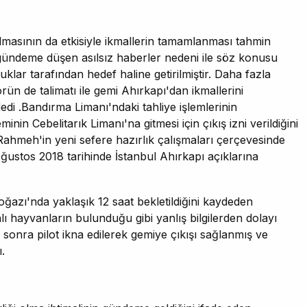
asının da etkisiyle ikmallerin tamamlanması tahmin
a gündeme düşen asılsız haberler nedeni ile söz konusu
klar tarafından hedef haline getirilmiştir. Daha fazla
n de talimatı ile gemi Ahırkapı'dan ikmallerini
i .Bandırma Limanı'ndaki tahliye işlemlerinin
in Cebelitarık Limanı'na gitmesi için çıkış izni verildiğini
ahmeh'in yeni sefere hazırlık çalışmaları çerçevesinde
 Ağustos 2018 tarihinde İstanbul Ahırkapı açıklarına
ğazı'nda yaklaşık 12 saat bekletildiğini kaydeden
 hayvanların bulunduğu gibi yanlış bilgilerden dolayı
 sonra pilot ikna edilerek gemiye çıkışı sağlanmış ve
ı.