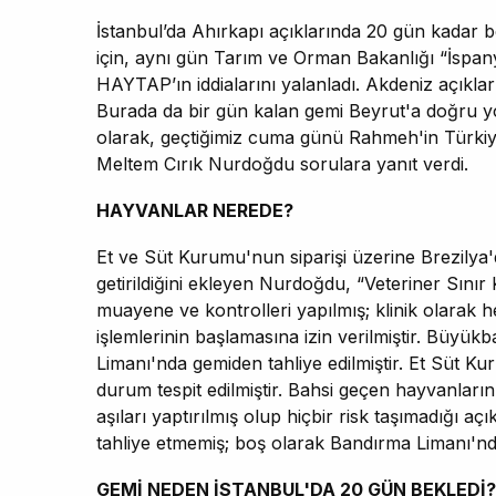
İstanbul’da Ahırkapı açıklarında 20 gün kadar 
için, aynı gün Tarım ve Orman Bakanlığı “İspan
HAYTAP’ın iddialarını yalanladı. Akdeniz açıkl
Burada da bir gün kalan gemi Beyrut'a doğru yola çı
olarak, geçtiğimiz cuma günü Rahmeh'in Türkiye 
Meltem Cırık Nurdoğdu sorulara yanıt verdi.
HAYVANLAR NEREDE?
Et ve Süt Kurumu'nun siparişi üzerine Brezilya
getirildiğini ekleyen Nurdoğdu, “Veteriner Sını
muayene ve kontrolleri yapılmış; klinik olarak he
işlemlerinin başlamasına izin verilmiştir. Büyü
Limanı'nda gemiden tahliye edilmiştir. Et Sü
durum tespit edilmiştir. Bahsi geçen hayvanlar
aşıları yaptırılmış olup hiçbir risk taşımadığı aç
tahliye etmemiş; boş olarak Bandırma Limanı'ndan
GEMİ NEDEN İSTANBUL'DA 20 GÜN BEKLEDİ?