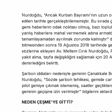
Nurdoğdu, “Ancak Kurban Bayramı'nın uzun olm
edilen tarihte gerçekleştirilememiştir. Bu sırad
gemi haberlerin odak noktası olmuş, bazı toplulu
yanlış haberlere mahal vermemek adına armatörü
tamamlayamadan ayrılmak zorunda kalmıştır” ded
bitmesinden sonra 19 Ağustos 2018 tarihinde gemin
sözlerine ekleyen Av. Meltem Cırık Nurdoğdu, R
yakıt alma, tayfa değişikliğini sağlamak için 20
demirlediğini belirtti.
Şarbon iddiaları nedeniyle geminin Çanakkale Bo
Nurdoğdu, “Sözde şarbon tehlikesi, gemide canlı
pilot gemiye çıkmak istememiş, saatler geçtikten
geminin geçişine izin verilmiştir” bilgilerini aktard
NEDEN ÇEŞME'YE GİTTİ?