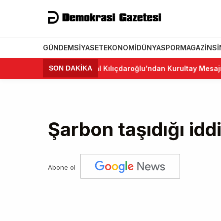
GÜNDEM
SIYASET
EKONOMI
DÜNYA
SPOR
MAGAZIN
S
•
Kemal Kılıçdaroğlu'ndan Kurultay Mesajı: "CHP B
SON DAKİKA
Şarbon taşıdığı idd
Abone ol