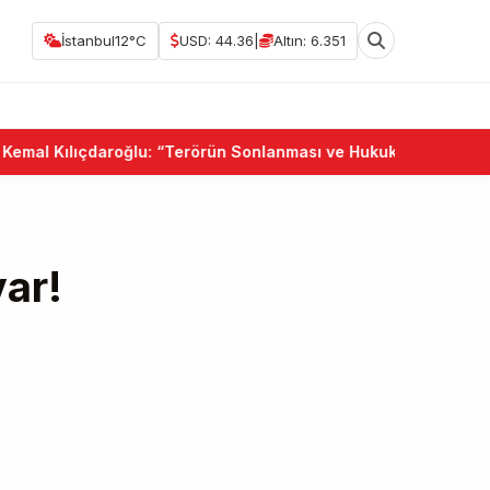
İstanbul
12°C
USD: 44.36
|
Altın: 6.351
ılıçdaroğlu: “Terörün Sonlanması ve Hukuk Devleti Birlikte Güç
var!