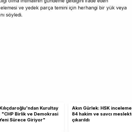
iği olma ihtimalinin gündeme geldiğini ifade eden
incelemesi ve yedek parça temini için herhangi bir yük veya
ı söyledi.
Kılıçdaroğlu'ndan Kurultay
Akın Gürlek: HSK inceleme
: "CHP Birlik ve Demokrasi
84 hakim ve savcı meslek
 Yeni Sürece Giriyor"
çıkarıldı