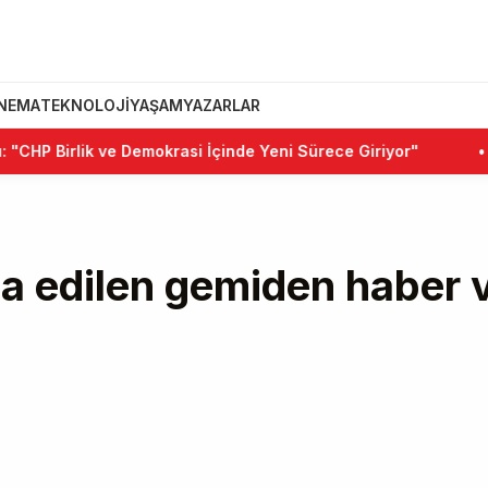
INEMA
TEKNOLOJI
YAŞAM
YAZARLAR
irlik ve Demokrasi İçinde Yeni Sürece Giriyor"
•
Kemal K
ia edilen gemiden haber 