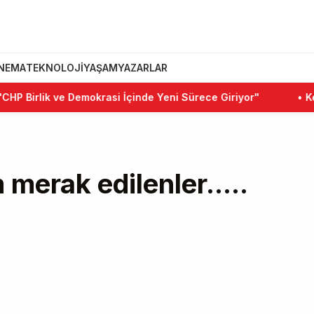
INEMA
TEKNOLOJI
YAŞAM
YAZARLAR
ik ve Demokrasi İçinde Yeni Sürece Giriyor"
•
Kemal Kılı
m merak edilenler.....