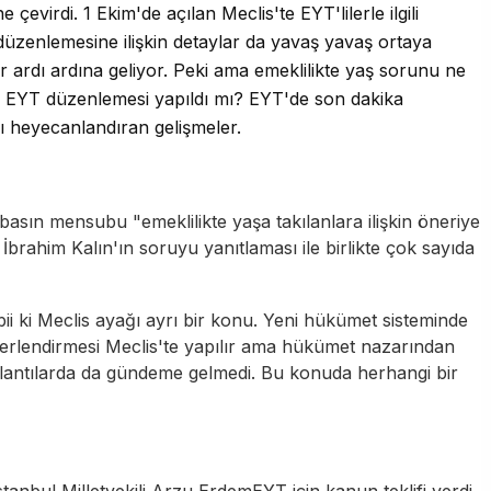
evirdi. 1 Ekim'de açılan Meclis'te EYT'lilerle ilgili
düzenlemesine ilişkin detaylar da yavaş yavaş ortaya
lar ardı ardına geliyor. Peki ama emeklilikte yaş sorunu ne
EYT düzenlemesi yapıldı mı? EYT'de son dakika
arı heyecanlandıran gelişmeler.
 basın mensubu "emeklilikte yaşa takılanlara ilişkin öneriye
İbrahim Kalın'ın soruyu yanıtlaması ile birlikte çok sayıda
i ki Meclis ayağı ayrı bir konu. Yeni hükümet sisteminde
eğerlendirmesi Meclis'te yapılır ama hükümet nazarından
lantılarda da gündeme gelmedi. Bu konuda herhangi bir
stanbul
Milletvekili
Arzu Erdem
EYT için kanun teklifi verdi.