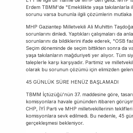
Erdem TBMM'de "Emeklilikte yaşa takılanlarla ilgi
sorunu varsa bununla ilgili çözümlerin mutlaka
MHP
Gaziantep
Milletvekili
Ali Muhittin Taşdoğ
sorunlarını dinledi. Yaptıkları çalışmaları da an
sorunlarını da bildiklerini ifade ederek, "OSB fa
Seçim döneminde de seçim bittikten sonra da va
yaşa takılanların mağduriyeti yer alıyor. Tüm si
taleplerle karşı karşıyadır. Partimiz ve milletv
olarak bu sorunun çözümü için elimizden gelenin
45 GÜNLÜK SÜRE HENÜZ BAŞLAMADI
TBMM İçtüzüğü'nün 37. maddesine göre, tasarı
komisyonlara havale gününden itibaren görüşme
CHP
,
İYİ Parti
ve MHP milletvekillerinin teklifle
komisyonlara sevk edilmedi. Bu nedenle, 45 gü
gerçekleşmesi bekleniyor.