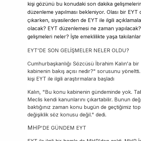
kişi gözünü bu konudaki son dakika gelişmelerine ç
düzenleme yapılması bekleniyor. Olası bir EYT 
çıkarken, siyasilerden de EYT ile ilgili açıklama
olacak? EYT düzenlemesi ne zaman yapılacak? 
gelişmeleri neler? İşte emeklilikte yaşa takılanl
EYT'DE SON GELİŞMELER NELER OLDU?
Cumhurbaşkanlığı Sözcüsü
İbrahim Kalın
'a bir
kabinenin bakış açısı nedir?" sorusunu yöneltti. 
kişi EYT ile ilgili araştırmalara başladı
Kalın, "Bu konu kabinenin gündeminde yok. Tabi
Meclis kendi kanunlarını çıkartabilir. Bunun d
baktığınız zaman konu bugün de geçtiğimiz top
değişiklik söz konusu değil." dedi.
MHP
'DE GÜNDEM EYT
EYT ile ilgili bir hamle de MHP'den geldi. MHP
İ