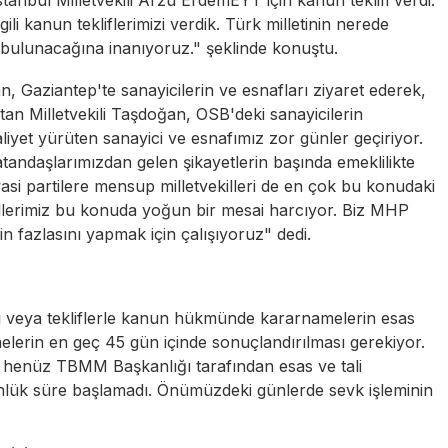
li kanun tekliflerimizi verdik. Türk milletinin nerede
 bulunacağına inanıyoruz." şeklinde konuştu.
an
, Gaziantep'te sanayicilerin ve esnafları ziyaret ederek,
latan Milletvekili Taşdoğan,
OSB
'deki sanayicilerin
aliyet yürüten sanayici ve esnafımız zor günler geçiriyor.
tandaşlarımızdan gelen şikayetlerin başında emeklilikte
yasi partilere mensup milletvekilleri de en çok bu konudaki
ekillerimiz bu konuda yoğun bir mesai harcıyor. Biz MHP
 fazlasını yapmak için çalışıyoruz" dedi.
 veya tekliflerle kanun hükmünde kararnamelerin esas
lerin en geç 45 gün içinde sonuçlandırılması gerekiyor.
ri henüz TBMM Başkanlığı tarafından esas ve tali
nlük süre başlamadı. Önümüzdeki günlerde sevk işleminin