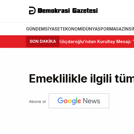
GÜNDEM
SIYASET
EKONOMI
DÜNYA
SPOR
MAGAZIN
S
•
Kemal Kılıçdaroğlu'ndan Kurultay Mesajı: "CHP Birl
SON DAKİKA
Emeklilikle ilgili tü
Abone ol