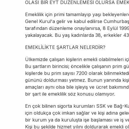
OLASI BİR EYT DÜZENLEMESİ OLURSA EMEKL
Emeklilik için primi tamamlayıp yaşı bekleyenler
Genel Kurul'a gelir ve kabul edilirse
Cumhurbaş
tarafından düzenleme onaylanırsa, 8
Eylül
1999'
yakalayacak. Bu yaş kadınlarda 38, erkekler 43
EMEKLİLİKTE ŞARTLAR NELERDİR?
Ülkemizde çalışan kişilerin emekli olabilmeleri içi
Bu şartların birincisi; öncelikle çalışanın prim g
kişilerde bu prim sayısı 7200 olarak bilinmektedi
gününü doldurması yetmez. Bunun yanında kişini
amaçları aynı olsa bile işleyiş ve ücret bakımınd
bir şart ile emeklilik söz konusu olamıyor.
En çok bilinen sigorta kurumları SSK ve Bağ-Kur'
için oldukça çok imkan sağlar ve kişi adına gele
bir kurum ya da kuruluşta işe başlaması ve iş v
Kişi bu şekilde hizmet yılını doldurarak emekli ola