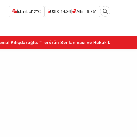
İstanbul
12°C
USD: 44.36
|
Altın: 6.351
çdaroğlu: “Terörün Sonlanması ve Hukuk Devleti Birlikte Güçlen