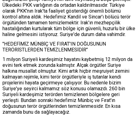
Ülkedeki PKK varlığının da ortadan kaldırılmasıdır. Türkiye
olarak PKK'nın Irak'ta faaliyet gösterdiği önemli bölümü
kontrol altına aldık. Hedefimiz Kandil ve Sincar'ı bölücü terör
örgütünden tamamen temizlemektir. Irak'ın mezhepçilik
hastalığından kurtularak tüm bölge için güvenli, huzurlu bir ülke
haline gelmesini istiyoruz. Suriye'de durum daha vahimdir.
"HEDEFİMİZ MÜNBİÇ VE FIRAT'IN DOĞUSUNUN
TERÖRİSTLERDEN TEMİZLENMESİDİR"
1 milyon Suriyeli kardeşimiz hayatını kaybetmiş 12 milyon da
evini terk etmek zorunda kalmıştır. Alçak örgütler Suriye
halkına musallat olmuştur. Kimi artık hiçbir meşruiyet zemini
kalmayan rejimle, kimi terör örgütleriyle iş tutanlar kendi
projelerini hayata geçirmeye çalışıyor. Bu nedenle bizim
Suriye'ye seyirci kalmamız söz konusu olamazdı. 260 bin
Suriyeli kardeşimiz terörden temizlenen bölgelere geri
yerleşti. Bundan sonraki hedefimiz Münbiç ve Fırat'ın
doğusunun terör örgütlerinden temizlenmesidir. En kısa
zamanda bunu da sağlayacağız.