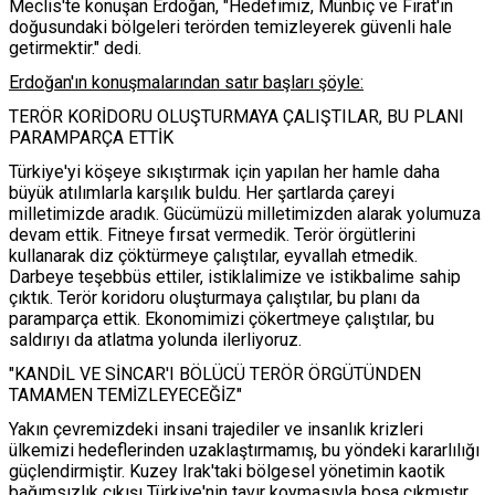
Meclis'te konuşan Erdoğan, "Hedefimiz, Münbiç ve Fırat'ın
doğusundaki bölgeleri terörden temizleyerek güvenli hale
getirmektir." dedi.
Erdoğan'ın konuşmalarından satır başları şöyle:
TERÖR KORİDORU OLUŞTURMAYA ÇALIŞTILAR, BU PLANI
PARAMPARÇA ETTİK
Türkiye'yi köşeye sıkıştırmak için yapılan her hamle daha
büyük atılımlarla karşılık buldu. Her şartlarda çareyi
milletimizde aradık. Gücümüzü milletimizden alarak yolumuza
devam ettik. Fitneye fırsat vermedik. Terör örgütlerini
kullanarak diz çöktürmeye çalıştılar, eyvallah etmedik.
Darbeye teşebbüs ettiler, istiklalimize ve istikbalime sahip
çıktık. Terör koridoru oluşturmaya çalıştılar, bu planı da
paramparça ettik. Ekonomimizi çökertmeye çalıştılar, bu
saldırıyı da atlatma yolunda ilerliyoruz.
"KANDİL VE SİNCAR'I BÖLÜCÜ TERÖR ÖRGÜTÜNDEN
TAMAMEN TEMİZLEYECEĞİZ"
Yakın çevremizdeki insani trajediler ve insanlık krizleri
ülkemizi hedeflerinden uzaklaştırmamış, bu yöndeki kararlılığı
güçlendirmiştir. Kuzey Irak'taki bölgesel yönetimin kaotik
bağımsızlık çıkışı Türkiye'nin tavır koymasıyla boşa çıkmıştır.