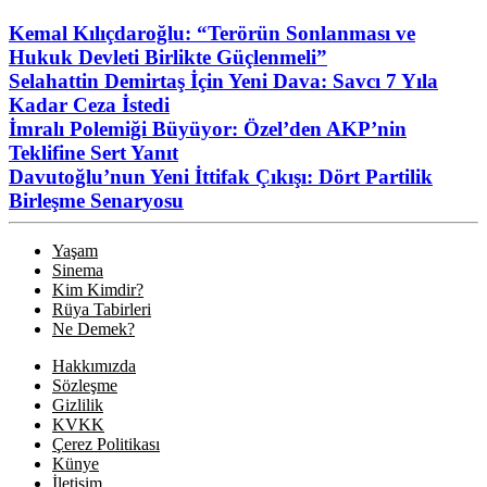
Kemal Kılıçdaroğlu: “Terörün Sonlanması ve
Hukuk Devleti Birlikte Güçlenmeli”
Selahattin Demirtaş İçin Yeni Dava: Savcı 7 Yıla
Kadar Ceza İstedi
İmralı Polemiği Büyüyor: Özel’den AKP’nin
Teklifine Sert Yanıt
Davutoğlu’nun Yeni İttifak Çıkışı: Dört Partilik
Birleşme Senaryosu
Yaşam
Sinema
Kim Kimdir?
Rüya Tabirleri
Ne Demek?
Hakkımızda
Sözleşme
Gizlilik
KVKK
Çerez Politikası
Künye
İletişim