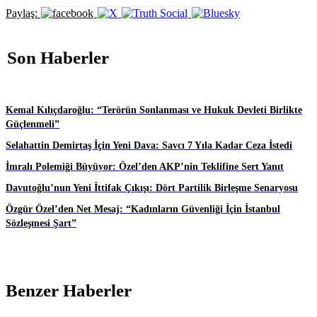
Paylaş:
Son Haberler
Kemal Kılıçdaroğlu: “Terörün Sonlanması ve Hukuk Devleti Birlikte
Güçlenmeli”
Selahattin Demirtaş İçin Yeni Dava: Savcı 7 Yıla Kadar Ceza İstedi
İmralı Polemiği Büyüyor: Özel’den AKP’nin Teklifine Sert Yanıt
Davutoğlu’nun Yeni İttifak Çıkışı: Dört Partilik Birleşme Senaryosu
Özgür Özel’den Net Mesaj: “Kadınların Güvenliği İçin İstanbul
Sözleşmesi Şart”
Benzer Haberler