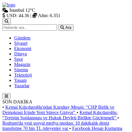
İstanbul
12°C
USD: 44.36
|
Altın: 6.351
Ara
Gündem
Siyaset
Ekonomi
Dünya
Spor
Magazin
Sinema
Teknoloji
Yaşam
Yazarlar
SON DAKİKA
•
Kemal Kılıçdaroğlu'ndan Kurultay Mesajı: "CHP Birlik ve
Demokrasi İçinde Yeni Sürece Giriyor"
•
Kemal Kılıçdaroğlu:
“Terörün Sonlanması ve Hukuk Devleti Birlikte Güçlenmeli”
•
Bodrum'da yeni sosyal medya modası: 10 dakikalık deniz
transferine 70 bin TL ödeyenler var
•
Facebook Hesap Kurtarma