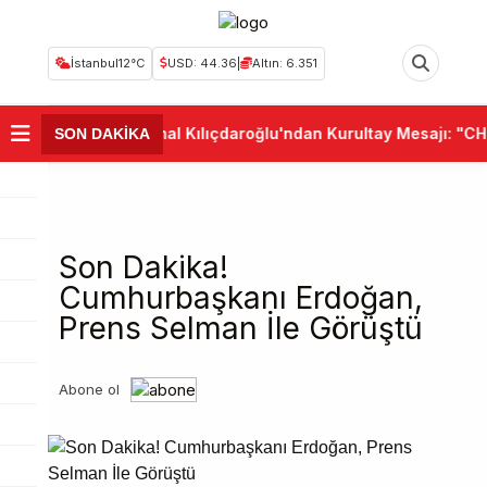
İstanbul
12°C
USD: 44.36
|
Altın: 6.351
•
Kemal Kılıçdaroğlu'ndan Kurultay Mesajı: "CHP 
SON DAKİKA
Son Dakika!
Cumhurbaşkanı Erdoğan,
Prens Selman İle Görüştü
Abone ol