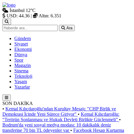
İstanbul
12°C
USD: 44.36
|
Altın: 6.351
Ara
Gündem
Siyaset
Ekonomi
Dünya
Spor
Magazin
Sinema
Teknoloji
Yaşam
Yazarlar
SON DAKİKA
•
Kemal Kılıçdaroğlu'ndan Kurultay Mesajı: "CHP Birlik ve
Demokrasi İçinde Yeni Sürece Giriyor"
•
Kemal Kılıçdaroğlu:
“Terörün Sonlanması ve Hukuk Devleti Birlikte Güçlenmeli”
•
Bodrum'da yeni sosyal medya modası: 10 dakikalık deniz
transferine 70 bin TL ödeyenler var
•
Facebook Hesap Kurtarma