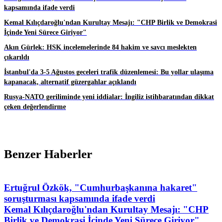
kapsamında ifade verdi
Kemal Kılıçdaroğlu'ndan Kurultay Mesajı: "CHP Birlik ve Demokrasi
İçinde Yeni Sürece Giriyor"
Akın Gürlek: HSK incelemelerinde 84 hakim ve savcı meslekten
çıkarıldı
İstanbul'da 3-5 Ağustos geceleri trafik düzenlemesi: Bu yollar ulaşıma
kapanacak, alternatif güzergahlar açıklandı
Rusya-NATO geriliminde yeni iddialar: İngiliz istihbaratından dikkat
çeken değerlendirme
Benzer Haberler
Ertuğrul Özkök, "Cumhurbaşkanına hakaret"
soruşturması kapsamında ifade verdi
Kemal Kılıçdaroğlu'ndan Kurultay Mesajı: "CHP
Birlik ve Demokrasi İçinde Yeni Sürece Giriyor"