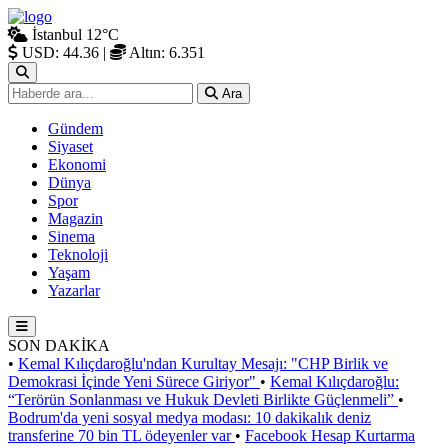
İstanbul
12°C
USD: 44.36
|
Altın: 6.351
Ara
Gündem
Siyaset
Ekonomi
Dünya
Spor
Magazin
Sinema
Teknoloji
Yaşam
Yazarlar
SON DAKİKA
•
Kemal Kılıçdaroğlu'ndan Kurultay Mesajı: "CHP Birlik ve
Demokrasi İçinde Yeni Sürece Giriyor"
•
Kemal Kılıçdaroğlu:
“Terörün Sonlanması ve Hukuk Devleti Birlikte Güçlenmeli”
•
Bodrum'da yeni sosyal medya modası: 10 dakikalık deniz
transferine 70 bin TL ödeyenler var
•
Facebook Hesap Kurtarma