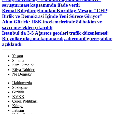
soruşturması kapsamında ifade verdi
Kemal Kılıçdaroğlu'ndan Kurultay Mesajı: "CHP
Birlik ve Demokrasi İçinde Yeni Sürece Giriyor"
Akın Gürlek: HSK incelemelerinde 84 hakim ve
savcı meslekten çıkarıldı
İstanbul'da 3-5 Ağustos geceleri trafik düzenlemesi:
Bu yollar ulaşıma kapanacak, alternatif güzergahlar
açıklandı
Yaşam
Sinema
Kim Kimdir?
Rüya Tabirleri
Ne Demek?
Hakkımızda
Sözleşme
Gizlilik
KVKK
Çerez Politikası
Künye
İletişim