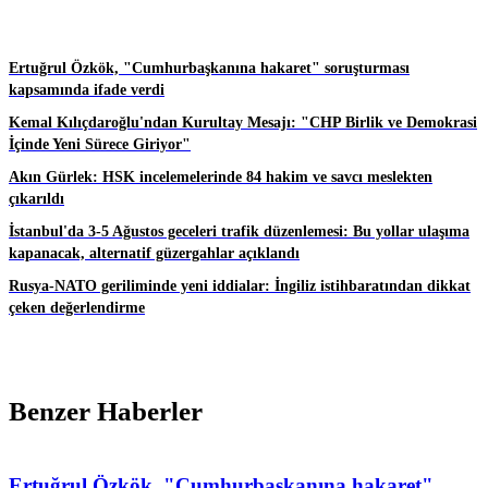
Ertuğrul Özkök, "Cumhurbaşkanına hakaret" soruşturması
kapsamında ifade verdi
Kemal Kılıçdaroğlu'ndan Kurultay Mesajı: "CHP Birlik ve Demokrasi
İçinde Yeni Sürece Giriyor"
Akın Gürlek: HSK incelemelerinde 84 hakim ve savcı meslekten
çıkarıldı
İstanbul'da 3-5 Ağustos geceleri trafik düzenlemesi: Bu yollar ulaşıma
kapanacak, alternatif güzergahlar açıklandı
Rusya-NATO geriliminde yeni iddialar: İngiliz istihbaratından dikkat
çeken değerlendirme
Benzer Haberler
Ertuğrul Özkök, "Cumhurbaşkanına hakaret"