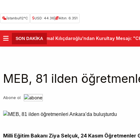
İstanbul
12°C
USD: 44.36
|
Altın: 6.351
•
Kemal Kılıçdaroğlu'ndan Kurultay Mesajı: "CHP
SON DAKİKA
MEB, 81 ilden öğretmenl
Abone ol
Milli Eğitim Bakanı Ziya Selçuk, 24 Kasım Öğretmenle