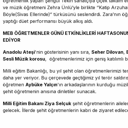
öğretmenlik yapan Şengül Tekin sanatçıya çiçek takdim ett
ve müzik öğretmeni Zehra Ünlü’yle birlikte ‘’Katip Arzuha
Böyle(Sivas Ellerinde)‘’ türküsünü seslendirdi. Zara’nın öğ
yaptığı düet performansı büyük alkış aldı.
MEB ÖĞRETMENLER GÜNÜ ETKİNLİKLERİ HAFTASON
EDİYOR
Anadolu Ateşi
'nin gösterisinin yanı sıra,
Seher Dilovan
,
Sesli Müzik korosu
, öğretmenlerimiz için geniş katılımlı
Milli eğitim Bakanlığı, bu yıl şehit olan öğretmenlerimizi tem
daha yer veriyor. Bu çerçevede geçtiğimiz yıl terör saldırı
öğretmen
Aybüke Yalçın
'ın arkadaşlarının kurduğu müz
şehit öğretmenin anısına dinletiler sunacak.
Milli Eğitim Bakanı Ziya Selçuk
şehit öğretmenlerin ailele
gelecek. İllerde şehit öğretmenlerin kabri de ziyaret edilec