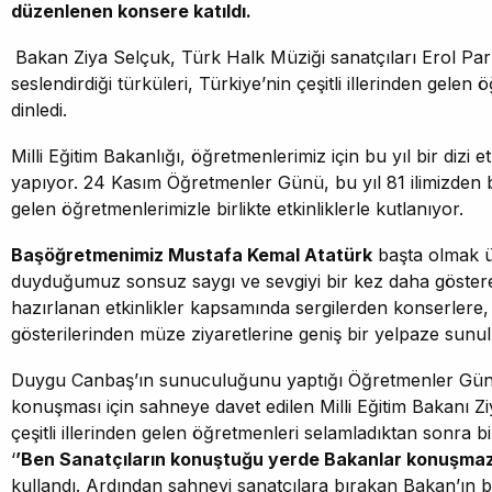
düzenlenen konsere katıldı.
Bakan Ziya Selçuk, Türk Halk Müziği sanatçıları Erol Par
seslendirdiği türküleri, Türkiye’nin çeşitli illerinden gele
dinledi.
Milli Eğitim Bakanlığı, öğretmenlerimiz için bu yıl bir dizi et
yapıyor. 24 Kasım Öğretmenler Günü, bu yıl 81 ilimizden
gelen öğretmenlerimizle birlikte etkinliklerle kutlanıyor.
Başöğretmenimiz Mustafa Kemal Atatürk
başta olmak ü
duyduğumuz sonsuz saygı ve sevgiyi bir kez daha göster
hazırlanan etkinlikler kapsamında sergilerden konserlere,
gösterilerinden müze ziyaretlerine geniş bir yelpaze sunu
Duygu Canbaş’ın sunuculuğunu yaptığı Öğretmenler Günü e
konuşması için sahneye davet edilen Milli Eğitim Bakanı Zi
çeşitli illerinden gelen öğretmenleri selamladıktan sonra
‘
’Ben Sanatçıların konuştuğu yerde Bakanlar konuşma
kullandı. Ardından sahneyi sanatçılara bırakan Bakan’ın 