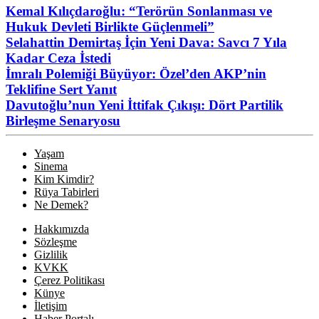
Kemal Kılıçdaroğlu: “Terörün Sonlanması ve
Hukuk Devleti Birlikte Güçlenmeli”
Selahattin Demirtaş İçin Yeni Dava: Savcı 7 Yıla
Kadar Ceza İstedi
İmralı Polemiği Büyüyor: Özel’den AKP’nin
Teklifine Sert Yanıt
Davutoğlu’nun Yeni İttifak Çıkışı: Dört Partilik
Birleşme Senaryosu
Yaşam
Sinema
Kim Kimdir?
Rüya Tabirleri
Ne Demek?
Hakkımızda
Sözleşme
Gizlilik
KVKK
Çerez Politikası
Künye
İletişim
Haber Portalı