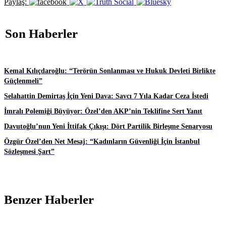
Paylaş:
Son Haberler
Kemal Kılıçdaroğlu: “Terörün Sonlanması ve Hukuk Devleti Birlikte
Güçlenmeli”
Selahattin Demirtaş İçin Yeni Dava: Savcı 7 Yıla Kadar Ceza İstedi
İmralı Polemiği Büyüyor: Özel’den AKP’nin Teklifine Sert Yanıt
Davutoğlu’nun Yeni İttifak Çıkışı: Dört Partilik Birleşme Senaryosu
Özgür Özel’den Net Mesaj: “Kadınların Güvenliği İçin İstanbul
Sözleşmesi Şart”
Benzer Haberler