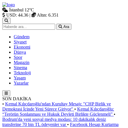
İstanbul
12°C
USD: 44.36
|
Altın: 6.351
Ara
Gündem
Siyaset
Ekonomi
Dünya
Spor
Magazin
Sinema
Teknoloji
Yaşam
Yazarlar
SON DAKİKA
•
Kemal Kılıçdaroğlu'ndan Kurultay Mesajı: "CHP Birlik ve
Demokrasi İçinde Yeni Sürece Giriyor"
•
Kemal Kılıçdaroğlu:
“Terörün Sonlanması ve Hukuk Devleti Birlikte Güçlenmeli”
•
Bodrum'da yeni sosyal medya modası: 10 dakikalık deniz
transferine 70 bin TL ödeyenler var
•
Facebook Hesap Kurtarma