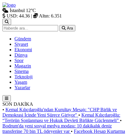
İstanbul
12°C
USD: 44.36
|
Altın: 6.351
Ara
Gündem
Siyaset
Ekonomi
Dünya
Spor
Magazin
Sinema
Teknoloji
Yaşam
Yazarlar
SON DAKİKA
•
Kemal Kılıçdaroğlu'ndan Kurultay Mesajı: "CHP Birlik ve
Demokrasi İçinde Yeni Sürece Giriyor"
•
Kemal Kılıçdaroğlu:
“Terörün Sonlanması ve Hukuk Devleti Birlikte Güçlenmeli”
•
Bodrum'da yeni sosyal medya modası: 10 dakikalık deniz
transferine 70 bin TL ödeyenler var
•
Facebook Hesap Kurtarma