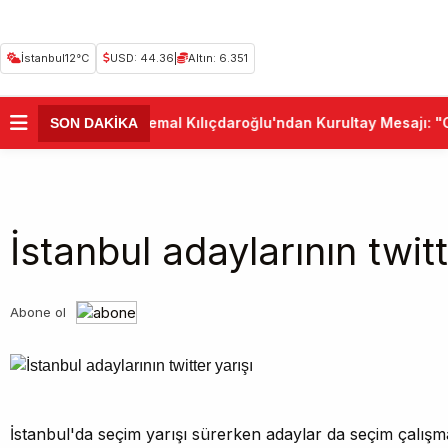
İstanbul
12°C
USD: 44.36
|
Altın: 6.351
•
Kemal Kılıçdaroğlu'ndan Kurultay Mesajı: "C
SON DAKİKA
İstanbul adaylarının twitt
Abone ol
İstanbul'da seçim yarışı sürerken adaylar da seçim çalış