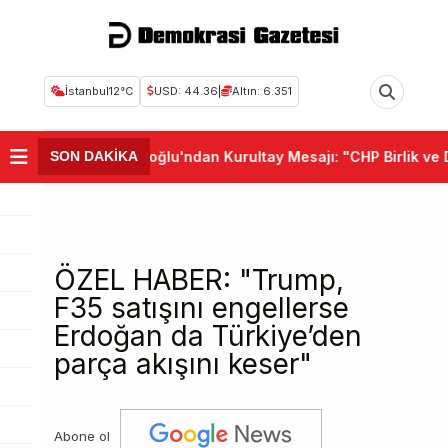
İstanbul
12°C
USD: 44.36
|
Altın: 6.351
•
Kemal Kılıçdaroğlu'ndan Kurultay Mesajı: "CHP Birlik ve Demo
SON DAKİKA
ÖZEL HABER: "Trump,
F35 satışını engellerse
Erdoğan da Türkiye’den
parça akışını keser"
Abone ol