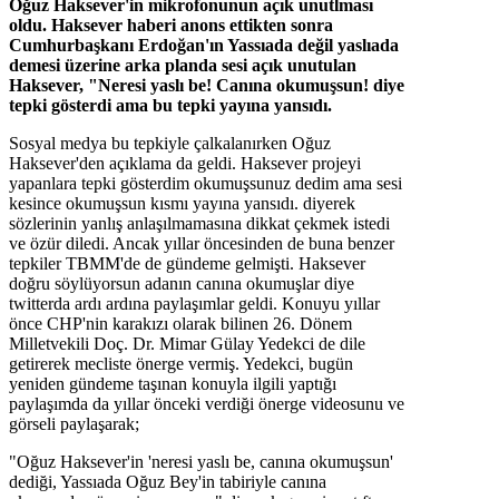
Oğuz Haksever'in mikrofonunun açık unutlması
oldu. Haksever haberi anons ettikten sonra
Cumhurbaşkanı Erdoğan'ın Yassıada değil yaslıada
demesi üzerine arka planda sesi açık unutulan
Haksever, "Neresi yaslı be! Canına okumuşsun! diye
tepki gösterdi ama bu tepki yayına yansıdı.
Sosyal medya bu tepkiyle çalkalanırken Oğuz
Haksever'den açıklama da geldi. Haksever projeyi
yapanlara tepki gösterdim okumuşsunuz dedim ama sesi
kesince okumuşsun kısmı yayına yansıdı. diyerek
sözlerinin yanlış anlaşılmamasına dikkat çekmek istedi
ve özür diledi. Ancak yıllar öncesinden de buna benzer
tepkiler TBMM'de de gündeme gelmişti. Haksever
doğru söylüyorsun adanın canına okumuşlar diye
twitterda ardı ardına paylaşımlar geldi. Konuyu yıllar
önce CHP'nin karakızı olarak bilinen 26. Dönem
Milletvekili Doç. Dr. Mimar Gülay Yedekci de dile
getirerek mecliste önerge vermiş. Yedekci, bugün
yeniden gündeme taşınan konuyla ilgili yaptığı
paylaşımda da yıllar önceki verdiği önerge videosunu ve
görseli paylaşarak;
"Oğuz Haksever'in 'neresi yaslı be, canına okumuşsun'
dediği, Yassıada Oğuz Bey'in tabiriyle canına