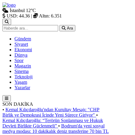
İstanbul
12°C
USD: 44.36
|
Altın: 6.351
Ara
Gündem
Siyaset
Ekonomi
Dünya
Spor
Magazin
Sinema
Teknoloji
Yaşam
Yazarlar
SON DAKİKA
•
Kemal Kılıçdaroğlu'ndan Kurultay Mesajı: "CHP
Birlik ve Demokrasi İçinde Yeni Sürece Giriyor"
•
Kemal Kılıçdaroğlu: “Terörün Sonlanması ve Hukuk
Devleti Birlikte Güçlenmeli”
•
Bodrum'da yeni sosyal
medya modası: 10 dakikalık deniz transferine 70 bin TL