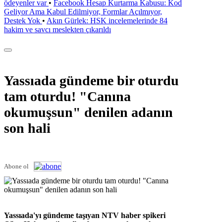
ödeyenler var
•
Facebook Hesap Kurtarma Kabusu: Kod
Geliyor Ama Kabul Edilmiyor, Formlar Açılmıyor,
Destek Yok
•
Akın Gürlek: HSK incelemelerinde 84
hakim ve savcı meslekten çıkarıldı
Yassıada gündeme bir oturdu
tam oturdu! "Canına
okumuşsun" denilen adanın
son hali
Abone ol
Yassıada'yı gündeme taşıyan NTV haber spikeri