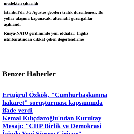
meslekten çıkarıldı
İstanbul'da 3-5 Ağustos geceleri trafik düzenlemesi: Bu
yollar ulaşıma kapanacak, alternatif güzergahlar
açıklandı
Rusya-NATO geriliminde yeni iddialar: İngiliz
istihbaratından dikkat çeken değerlendirme
Benzer Haberler
Ertuğrul Özkök, "Cumhurbaşkanına
hakaret" soruşturması kapsamında
ifade verdi
Kemal Kılıçdaroğlu'ndan Kurultay
Mesajı: "CHP Birlik ve Demokrasi
İçinde Yeni Sürece Giriyor"