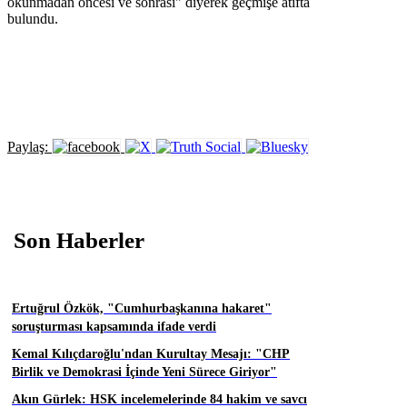
okunmadan öncesi ve sonrası" diyerek geçmişe atıfta
bulundu.
Paylaş:
Son Haberler
Ertuğrul Özkök, "Cumhurbaşkanına hakaret"
soruşturması kapsamında ifade verdi
Kemal Kılıçdaroğlu'ndan Kurultay Mesajı: "CHP
Birlik ve Demokrasi İçinde Yeni Sürece Giriyor"
Akın Gürlek: HSK incelemelerinde 84 hakim ve savcı