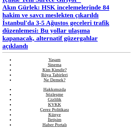
Akın Gürlek: HSK incelemelerinde 84
hakim ve savcı meslekten çıkarıldı
İstanbul'da 3-5 Ağustos geceleri trafik
düzenlemesi: Bu yollar ulaşıma
kapanacak, alternatif güzergahlar
açıklandı
Yaşam
Sinema
Kim Kimdir?
Rüya Tabirleri
Ne Demek?
Hakkımızda
Sözleşme
Gizlilik
KVKK
Çerez Politikası
Künye
İletişim
Haber Portalı