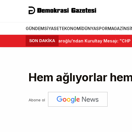
GÜNDEM
SIYASET
EKONOMI
DÜNYA
SPOR
MAGAZIN
S
•
Kemal Kılıçdaroğlu'ndan Kurultay Mesajı: "CHP Birlik 
SON DAKİKA
Hem ağlıyorlar hem
Abone ol