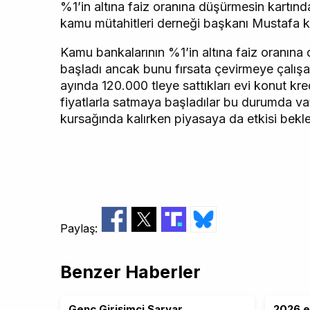
%1’in altına faiz oranına düşürmesin kartın
kamu mütahitleri derneği başkanı Mustafa ka
Kamu bankalarının %1’in altına faiz oranına
başladı ancak bunu fırsata çevirmeye çalışan
ayında 120.000 tleye sattıkları evi konut kr
fiyatlarla satmaya başladılar bu durumda va
kursağında kalırken piyasaya da etkisi bekl
Paylaş:
Benzer Haberler
Genç Girişimci Sarvar
2026 e