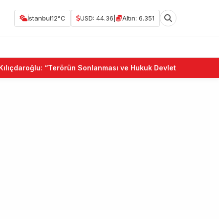
İstanbul
12°C
USD: 44.36
|
Altın: 6.351
roğlu: “Terörün Sonlanması ve Hukuk Devleti Birlikte Güçlenmel