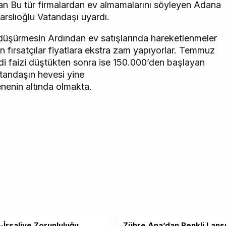
dan Bu tür firmalardan ev almamalarını söyleyen Adana
rslıoğlu Vatandaşı uyardı.
 düşürmesin Ardından ev satışlarında hareketlenmeler
 fırsatçılar fiyatlara ekstra zam yapıyorlar. Temmuz
edi faizi düştükten sonra ise 150.000’den başlayan
tandaşın hevesi yine
enenin altında olmakta.
-İrsaliye Zorunluluğu
Zühre Ana’dan Renkli Lans