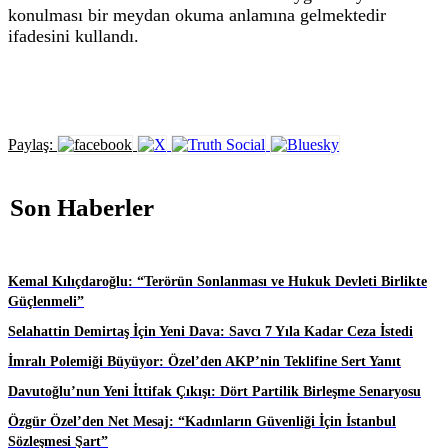
konulması bir meydan okuma anlamına gelmektedir
ifadesini kullandı.
Paylaş:
Son Haberler
Kemal Kılıçdaroğlu: “Terörün Sonlanması ve Hukuk Devleti Birlikte
Güçlenmeli”
Selahattin Demirtaş İçin Yeni Dava: Savcı 7 Yıla Kadar Ceza İstedi
İmralı Polemiği Büyüyor: Özel’den AKP’nin Teklifine Sert Yanıt
Davutoğlu’nun Yeni İttifak Çıkışı: Dört Partilik Birleşme Senaryosu
Özgür Özel’den Net Mesaj: “Kadınların Güvenliği İçin İstanbul
Sözleşmesi Şart”