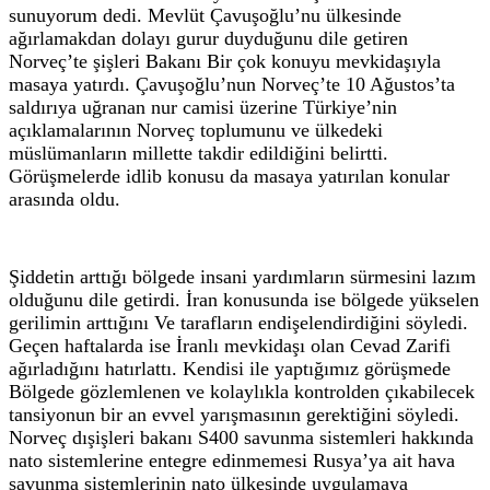
sunuyorum dedi. Mevlüt Çavuşoğlu’nu ülkesinde
ağırlamakdan dolayı gurur duyduğunu dile getiren
Norveç’te şişleri Bakanı Bir çok konuyu mevkidaşıyla
masaya yatırdı. Çavuşoğlu’nun Norveç’te 10 Ağustos’ta
saldırıya uğranan nur camisi üzerine Türkiye’nin
açıklamalarının Norveç toplumunu ve ülkedeki
müslümanların millette takdir edildiğini belirtti.
Görüşmelerde idlib konusu da masaya yatırılan konular
arasında oldu.
Şiddetin arttığı bölgede insani yardımların sürmesini lazım
olduğunu dile getirdi. İran konusunda ise bölgede yükselen
gerilimin arttığını Ve tarafların endişelendirdiğini söyledi.
Geçen haftalarda ise İranlı mevkidaşı olan Cevad Zarifi
ağırladığını hatırlattı. Kendisi ile yaptığımız görüşmede
Bölgede gözlemlenen ve kolaylıkla kontrolden çıkabilecek
tansiyonun bir an evvel yarışmasının gerektiğini söyledi.
Norveç dışişleri bakanı S400 savunma sistemleri hakkında
nato sistemlerine entegre edinmemesi Rusya’ya ait hava
savunma sistemlerinin nato ülkesinde uygulamaya