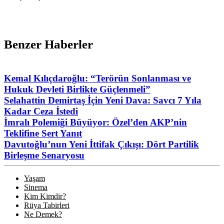
Benzer Haberler
Kemal Kılıçdaroğlu: “Terörün Sonlanması ve
Hukuk Devleti Birlikte Güçlenmeli”
Selahattin Demirtaş İçin Yeni Dava: Savcı 7 Yıla
Kadar Ceza İstedi
İmralı Polemiği Büyüyor: Özel’den AKP’nin
Teklifine Sert Yanıt
Davutoğlu’nun Yeni İttifak Çıkışı: Dört Partilik
Birleşme Senaryosu
Yaşam
Sinema
Kim Kimdir?
Rüya Tabirleri
Ne Demek?