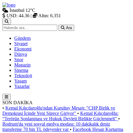
İstanbul
12°C
USD: 44.36
|
Altın: 6.351
Ara
Gündem
Siyaset
Ekonomi
Dünya
Spor
Magazin
Sinema
Teknoloji
Yaşam
Yazarlar
SON DAKİKA
•
Kemal Kılıçdaroğlu'ndan Kurultay Mesajı: "CHP Birlik ve
Demokrasi İçinde Yeni Sürece Giriyor"
•
Kemal Kılıçdaroğlu:
“Terörün Sonlanması ve Hukuk Devleti Birlikte Güçlenmeli”
•
Bodrum'da yeni sosyal medya modası: 10 dakikalık deniz
transferine 70 bin TL ödeyenler var
•
Facebook Hesap Kurtarma