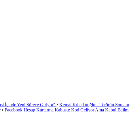
si İçinde Yeni Sürece Giriyor"
•
Kemal Kılıçdaroğlu: “Terörün Sonlan
r
•
Facebook Hesap Kurtarma Kabusu: Kod Geliyor Ama Kabul Edilmiy