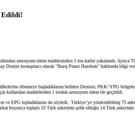
 Edildi!
kullanılan amonyum nitrat maddesinden 1 ton kadar yakalandı. Ayrıca T
y Denize konuşmacı olarak “Barış Pınarı Harekatı” hakkında bilgi ver
 ülkelerine dönmeye başladıklarını belirten Denizer, PKK/ YPG bölgelerin
için kullanılan maddelerden 1 tonluk amonyum nitrat ele geçirildi.
n ve EPG topladıklarını da söyledi. Türkiye’ye yönlendirilmiş 75 adet 
ti. Harekat boyunca toplam 10 Türk askerinin şehit olduğu 14 Türk askeri