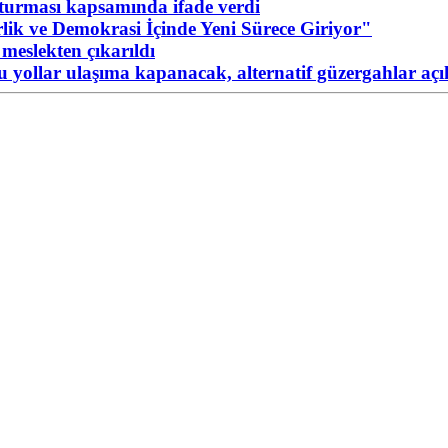
urması kapsamında ifade verdi
ik ve Demokrasi İçinde Yeni Sürece Giriyor"
meslekten çıkarıldı
Bu yollar ulaşıma kapanacak, alternatif güzergahlar açı