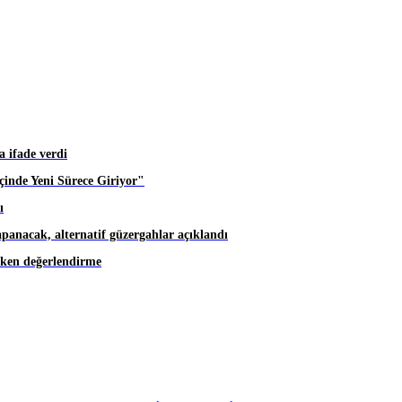
 ifade verdi
inde Yeni Sürece Giriyor"
ı
apanacak, alternatif güzergahlar açıklandı
eken değerlendirme