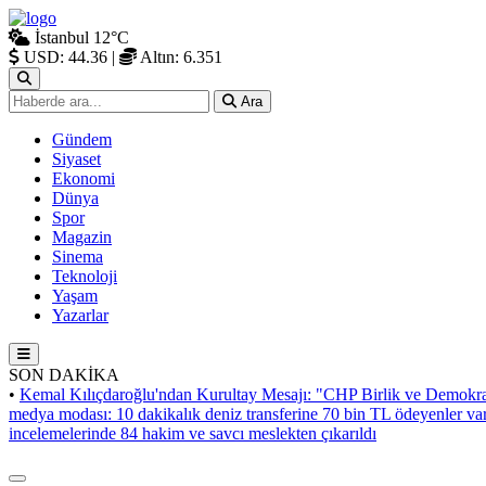
İstanbul
12°C
USD: 44.36
|
Altın: 6.351
Ara
Gündem
Siyaset
Ekonomi
Dünya
Spor
Magazin
Sinema
Teknoloji
Yaşam
Yazarlar
SON DAKİKA
•
Kemal Kılıçdaroğlu'ndan Kurultay Mesajı: "CHP Birlik ve Demokra
medya modası: 10 dakikalık deniz transferine 70 bin TL ödeyenler va
incelemelerinde 84 hakim ve savcı meslekten çıkarıldı