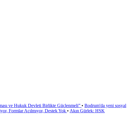
ması ve Hukuk Devleti Birlikte Güçlenmeli”
•
Bodrum'da yeni sosyal
or, Formlar Açılmıyor, Destek Yok
•
Akın Gürlek: HSK