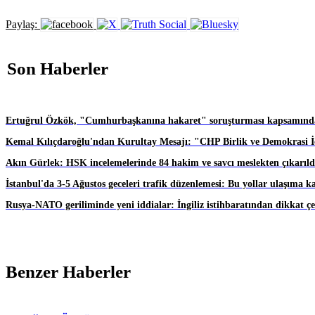
Paylaş:
Son Haberler
Ertuğrul Özkök, "Cumhurbaşkanına hakaret" soruşturması kapsamında
Kemal Kılıçdaroğlu'ndan Kurultay Mesajı: "CHP Birlik ve Demokrasi İç
Akın Gürlek: HSK incelemelerinde 84 hakim ve savcı meslekten çıkarıld
İstanbul'da 3-5 Ağustos geceleri trafik düzenlemesi: Bu yollar ulaşıma k
Rusya-NATO geriliminde yeni iddialar: İngiliz istihbaratından dikkat ç
Benzer Haberler