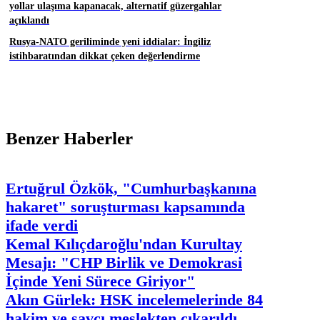
yollar ulaşıma kapanacak, alternatif güzergahlar
açıklandı
Rusya-NATO geriliminde yeni iddialar: İngiliz
istihbaratından dikkat çeken değerlendirme
Benzer Haberler
Ertuğrul Özkök, "Cumhurbaşkanına
hakaret" soruşturması kapsamında
ifade verdi
Kemal Kılıçdaroğlu'ndan Kurultay
Mesajı: "CHP Birlik ve Demokrasi
İçinde Yeni Sürece Giriyor"
Akın Gürlek: HSK incelemelerinde 84
hakim ve savcı meslekten çıkarıldı