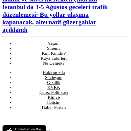
İstanbul'da 3-5 Ağustos geceleri trafik
düzenlemesi: Bu yollar ulaşıma
kapanacak, alternatif güzergahlar
açıklandı
Yaşam
Sinema
Kim Kimdir?
Rüya Tabirleri
Ne Demek?
Hakkımızda
Sözleşme
Gizlilik
KVKK
Çerez Politikası
Künye
İletişim
Haber Portalı