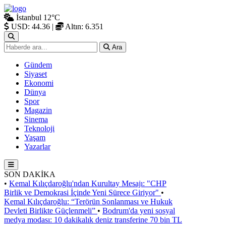
İstanbul
12°C
USD: 44.36
|
Altın: 6.351
Ara
Gündem
Siyaset
Ekonomi
Dünya
Spor
Magazin
Sinema
Teknoloji
Yaşam
Yazarlar
SON DAKİKA
•
Kemal Kılıçdaroğlu'ndan Kurultay Mesajı: "CHP
Birlik ve Demokrasi İçinde Yeni Sürece Giriyor"
•
Kemal Kılıçdaroğlu: “Terörün Sonlanması ve Hukuk
Devleti Birlikte Güçlenmeli”
•
Bodrum'da yeni sosyal
medya modası: 10 dakikalık deniz transferine 70 bin TL