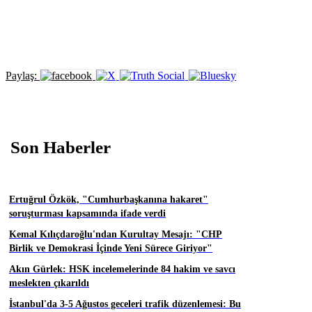
Paylaş:
Son Haberler
Ertuğrul Özkök, "Cumhurbaşkanına hakaret"
soruşturması kapsamında ifade verdi
Kemal Kılıçdaroğlu'ndan Kurultay Mesajı: "CHP
Birlik ve Demokrasi İçinde Yeni Sürece Giriyor"
Akın Gürlek: HSK incelemelerinde 84 hakim ve savcı
meslekten çıkarıldı
İstanbul'da 3-5 Ağustos geceleri trafik düzenlemesi: Bu