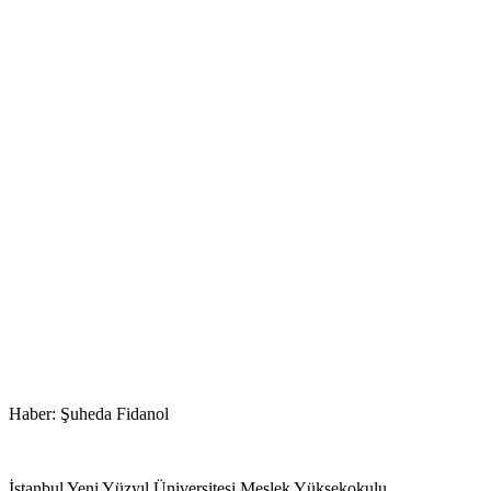
Haber: Şuheda Fidanol
İstanbul Yeni Yüzyıl Üniversitesi Meslek Yüksekokulu