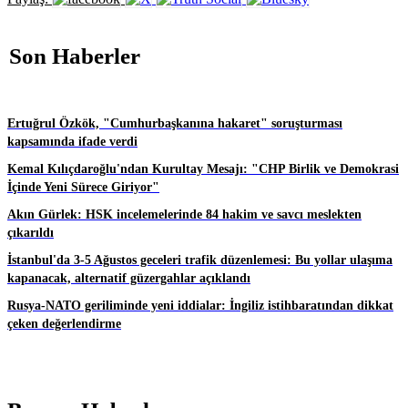
Son Haberler
Ertuğrul Özkök, "Cumhurbaşkanına hakaret" soruşturması
kapsamında ifade verdi
Kemal Kılıçdaroğlu'ndan Kurultay Mesajı: "CHP Birlik ve Demokrasi
İçinde Yeni Sürece Giriyor"
Akın Gürlek: HSK incelemelerinde 84 hakim ve savcı meslekten
çıkarıldı
İstanbul'da 3-5 Ağustos geceleri trafik düzenlemesi: Bu yollar ulaşıma
kapanacak, alternatif güzergahlar açıklandı
Rusya-NATO geriliminde yeni iddialar: İngiliz istihbaratından dikkat
çeken değerlendirme