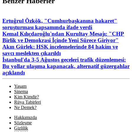
Benzer Haberler
Ertuğrul Özkök, "Cumhurbaşkanına hakaret"
soruşturması kapsamında ifade verdi
Kemal Kılıçdaroğlu'ndan Kurultay Mesajı: "CHP
Birlik ve Demokrasi İçinde Yeni Sürece Giriyor"
Akın Gürlek: HSK incelemelerinde 84 hakim ve
savcı meslekten çıkarıldı
İstanbul'da 3-5 Ağustos geceleri trafik düzenlemesi:
Bu yollar ulaşıma kapanacak, alternatif güzergahlar
açıklandı
Yaşam
Sinema
Kim Kimdir?
Rüya Tabirleri
Ne Demek?
Hakkımızda
Sözleşme
Gizlilik