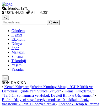
İstanbul
12°C
USD: 44.36
|
Altın: 6.351
Ara
Gündem
Siyaset
Ekonomi
Dünya
Spor
Magazin
Sinema
Teknoloji
Yaşam
Yazarlar
SON DAKİKA
•
Kemal Kılıçdaroğlu'ndan Kurultay Mesajı: "CHP Birlik ve
Demokrasi İçinde Yeni Sürece Giriyor"
•
Kemal Kılıçdaroğlu:
“Terörün Sonlanması ve Hukuk Devleti Birlikte Güçlenmeli”
•
Bodrum'da yeni sosyal medya modası: 10 dakikalık deniz
transferine 70 bin TL ödeyenler var
•
Facebook Hesap Kurtarma