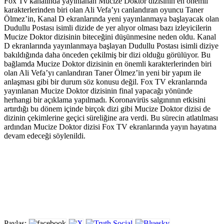
Fox Tv kanalında yayınlanan Mucize Doktor dizisinin en önemli
karakterlerinden biri olan Ali Vefa’yı canlandıran oyuncu Taner
Ölmez’in, Kanal D ekranlarında yeni yayınlanmaya başlayacak olan
Dudullu Postası isimli dizide de yer alıyor olması bazı izleyicilerin
Mucize Doktor dizisinin biteceğini düşünmesine neden oldu. Kanal
D ekranlarında yayınlanmaya başlayan Dudullu Postası isimli diziye
bakıldığında daha önceden çekilmiş bir dizi olduğu görülüyor. Bu
bağlamda Mucize Doktor dizisinin en önemli karakterlerinden biri
olan Ali Vefa’yı canlandıran Taner Ölmez’in yeni bir yapım ile
anlaşması gibi bir durum söz konusu değil. Fox TV ekranlarında
yayınlanan Mucize Doktor dizisinin final yapacağı yönünde
herhangi bir açıklama yapılmadı. Koronavirüs salgınının etkisini
artırdığı bu dönem içinde birçok dizi gibi Mucize Doktor dizisi de
dizinin çekimlerine geçici süreliğine ara verdi. Bu sürecin atlatılması
ardından Mucize Doktor dizisi Fox TV ekranlarında yayın hayatına
devam edeceği söylenildi.
Paylaş: