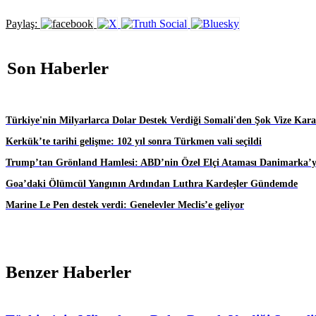
Paylaş:
Son Haberler
Türkiye'nin Milyarlarca Dolar Destek Verdiği Somali'den Şok Vize Karar
Kerkük’te tarihi gelişme: 102 yıl sonra Türkmen vali seçildi
Trump’tan Grönland Hamlesi: ABD’nin Özel Elçi Ataması Danimarka’yı
Goa’daki Ölümcül Yangının Ardından Luthra Kardeşler Gündemde
Marine Le Pen destek verdi: Genelevler Meclis’e geliyor
Benzer Haberler