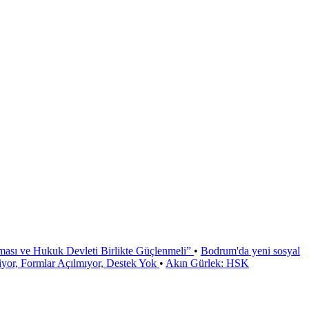
ması ve Hukuk Devleti Birlikte Güçlenmeli”
•
Bodrum'da yeni sosyal
or, Formlar Açılmıyor, Destek Yok
•
Akın Gürlek: HSK