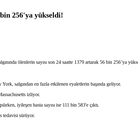
bin 256'ya yükseldi!
gınında ölenlerin sayısı son 24 saatte 1379 artarak 56 bin 256’ya yükse
rk, salgından en fazla etkilenen eyaletlerin başında geliyor.
ssachusetts izliyor.
rken, iyileşen hasta sayısı ise 111 bin 583'e çıktı.
 tedavisi sürüyor.