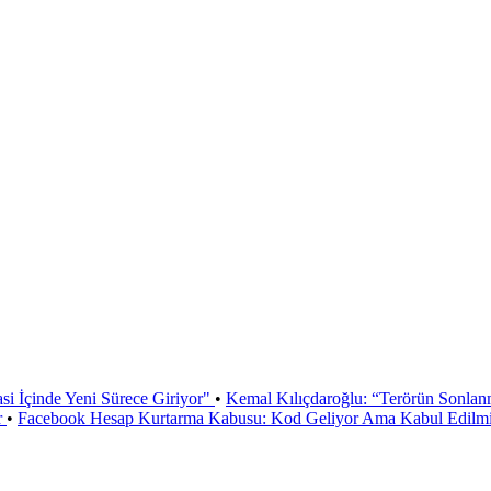
si İçinde Yeni Sürece Giriyor"
•
Kemal Kılıçdaroğlu: “Terörün Sonlan
r
•
Facebook Hesap Kurtarma Kabusu: Kod Geliyor Ama Kabul Edilmiy