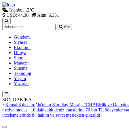
İstanbul
12°C
USD: 44.36
|
Altın: 6.351
Ara
Gündem
Siyaset
Ekonomi
Dünya
Spor
Magazin
Sinema
Teknoloji
Yaşam
Yazarlar
SON DAKİKA
•
Kemal Kılıçdaroğlu'ndan Kurultay Mesajı: "CHP Birlik ve Demokra
medya modası: 10 dakikalık deniz transferine 70 bin TL ödeyenler va
incelemelerinde 84 hakim ve savcı meslekten çıkarıldı