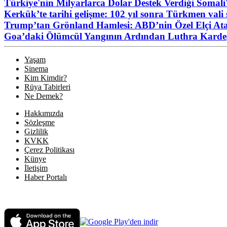
Türkiye'nin Milyarlarca Dolar Destek Verdiği Somali
Kerkük’te tarihi gelişme: 102 yıl sonra Türkmen vali s
Trump’tan Grönland Hamlesi: ABD’nin Özel Elçi At
Goa’daki Ölümcül Yangının Ardından Luthra Kard
Yaşam
Sinema
Kim Kimdir?
Rüya Tabirleri
Ne Demek?
Hakkımızda
Sözleşme
Gizlilik
KVKK
Çerez Politikası
Künye
İletişim
Haber Portalı