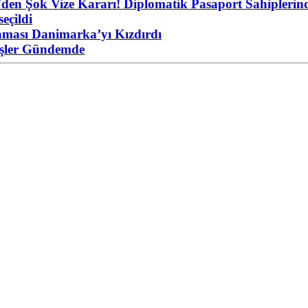
'den Şok Vize Kararı! Diplomatik Pasaport Sahiplerind
eçildi
aması Danimarka’yı Kızdırdı
eşler Gündemde