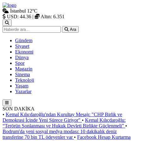
İstanbul
12°C
USD: 44.36
|
Altın: 6.351
Ara
Gündem
Siyaset
Ekonomi
Dünya
Spor
Magazin
Sinema
Teknoloji
Yaşam
Yazarlar
SON DAKİKA
•
Kemal Kılıçdaroğlu'ndan Kurultay Mesajı: "CHP Birlik ve
Demokrasi İçinde Yeni Sürece Giriyor"
•
Kemal Kılıçdaroğlu:
“Terörün Sonlanması ve Hukuk Devleti Birlikte Güçlenmeli”
•
Bodrum'da yeni sosyal medya modası: 10 dakikalık deniz
transferine 70 bin TL ödeyenler var
•
Facebook Hesap Kurtarma