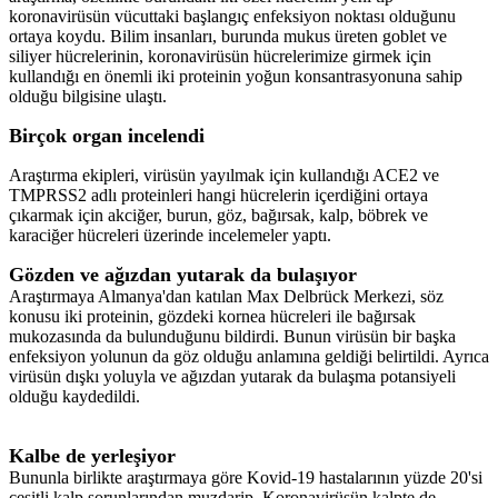
koronavirüsün vücuttaki başlangıç enfeksiyon noktası olduğunu
ortaya koydu. Bilim insanları, burunda mukus üreten goblet ve
siliyer hücrelerinin, koronavirüsün hücrelerimize girmek için
kullandığı en önemli iki proteinin yoğun konsantrasyonuna sahip
olduğu bilgisine ulaştı.
Birçok organ incelendi
Araştırma ekipleri, virüsün yayılmak için kullandığı ACE2 ve
TMPRSS2 adlı proteinleri hangi hücrelerin içerdiğini ortaya
çıkarmak için akciğer, burun, göz, bağırsak, kalp, böbrek ve
karaciğer hücreleri üzerinde incelemeler yaptı.
Gözden ve ağızdan yutarak da bulaşıyor
Araştırmaya Almanya'dan katılan Max Delbrück Merkezi, söz
konusu iki proteinin, gözdeki kornea hücreleri ile bağırsak
mukozasında da bulunduğunu bildirdi. Bunun virüsün bir başka
enfeksiyon yolunun da göz olduğu anlamına geldiği belirtildi. Ayrıca
virüsün dışkı yoluyla ve ağızdan yutarak da bulaşma potansiyeli
olduğu kaydedildi.
Kalbe de yerleşiyor
Bununla birlikte araştırmaya göre Kovid-19 hastalarının yüzde 20'si
çeşitli kalp sorunlarından muzdarip. Koronavirüsün kalpte de