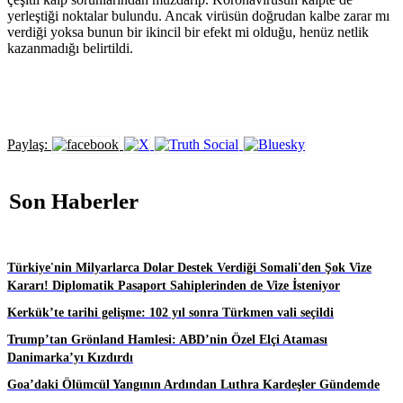
yerleştiği noktalar bulundu. Ancak virüsün doğrudan kalbe zarar mı
verdiği yoksa bunun bir ikincil bir efekt mi olduğu, henüz netlik
kazanmadığı belirtildi.
Paylaş:
Son Haberler
Türkiye'nin Milyarlarca Dolar Destek Verdiği Somali'den Şok Vize
Kararı! Diplomatik Pasaport Sahiplerinden de Vize İsteniyor
Kerkük’te tarihi gelişme: 102 yıl sonra Türkmen vali seçildi
Trump’tan Grönland Hamlesi: ABD’nin Özel Elçi Ataması
Danimarka’yı Kızdırdı
Goa’daki Ölümcül Yangının Ardından Luthra Kardeşler Gündemde