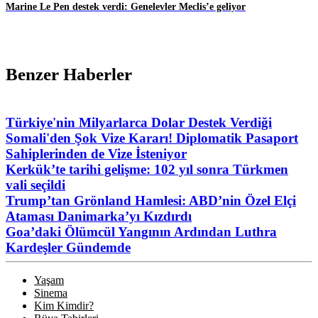
Marine Le Pen destek verdi: Genelevler Meclis’e geliyor
Benzer Haberler
Türkiye'nin Milyarlarca Dolar Destek Verdiği
Somali'den Şok Vize Kararı! Diplomatik Pasaport
Sahiplerinden de Vize İsteniyor
Kerkük’te tarihi gelişme: 102 yıl sonra Türkmen
vali seçildi
Trump’tan Grönland Hamlesi: ABD’nin Özel Elçi
Ataması Danimarka’yı Kızdırdı
Goa’daki Ölümcül Yangının Ardından Luthra
Kardeşler Gündemde
Yaşam
Sinema
Kim Kimdir?