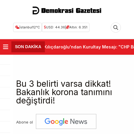
İstanbul
12°C
USD: 44.36
|
Altın: 6.351
•
Kemal Kılıçdaroğlu'ndan Kurultay Mesajı: "CHP Birl
SON DAKİKA
Bu 3 belirti varsa dikkat!
Bakanlık korona tanımını
değiştirdi!
Abone ol