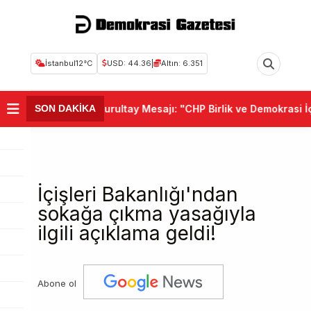
İstanbul
12°C
USD: 44.36
|
Altın: 6.351
ılıçdaroğlu'ndan Kurultay Mesajı: "CHP Birlik ve Demokrasi İçi
SON DAKİKA
İçişleri Bakanlığı'ndan
sokağa çıkma yasağıyla
ilgili açıklama geldi!
Abone ol