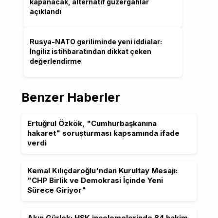
kapanacak, alternatif güzergahlar
açıklandı
Rusya-NATO geriliminde yeni iddialar:
İngiliz istihbaratından dikkat çeken
değerlendirme
Benzer Haberler
Ertuğrul Özkök, "Cumhurbaşkanına
hakaret" soruşturması kapsamında ifade
verdi
Kemal Kılıçdaroğlu'ndan Kurultay Mesajı:
"CHP Birlik ve Demokrasi İçinde Yeni
Sürece Giriyor"
Akın Gürlek: HSK incelemelerinde 84 hakim