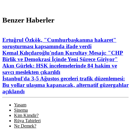
Benzer Haberler
Ertuğrul Özkök, "Cumhurbaşkanına hakaret"
soruşturması kapsamında ifade verdi
Kemal Kılıçdaroğlu'ndan Kurultay Mesajı: "CHP
Birlik ve Demokrasi İçinde Yeni Sürece Giriyor"
Akın Gürlek: HSK incelemelerinde 84 hakim ve
savcı meslekten çıkarıldı
İstanbul'da 3-5 Ağustos geceleri trafik düzenlemesi:
Bu yollar ulaşıma kapanacak, alternatif güzergahlar
açıklandı
Yaşam
Sinema
Kim Kimdir?
Rüya Tabirleri
Ne Demek?