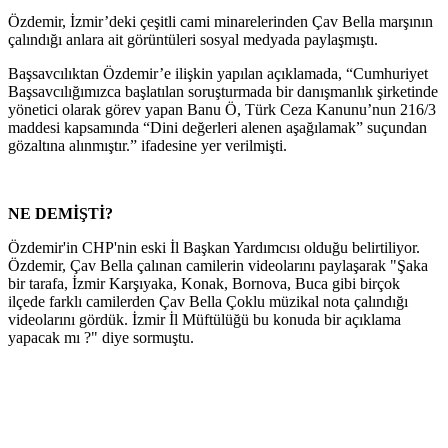
Özdemir, İzmir’deki çeşitli cami minarelerinden Çav Bella marşının
çalındığı anlara ait görüntüleri sosyal medyada paylaşmıştı.
Başsavcılıktan Özdemir’e ilişkin yapılan açıklamada, “Cumhuriyet
Başsavcılığımızca başlatılan soruşturmada bir danışmanlık şirketinde
yönetici olarak görev yapan Banu Ö, Türk Ceza Kanunu’nun 216/3
maddesi kapsamında “Dini değerleri alenen aşağılamak” suçundan
gözaltına alınmıştır.” ifadesine yer verilmişti.
NE DEMİŞTİ?
Özdemir'in CHP'nin eski İl Başkan Yardımcısı olduğu belirtiliyor.
Özdemir, Çav Bella çalınan camilerin videolarını paylaşarak "Şaka
bir tarafa, İzmir Karşıyaka, Konak, Bornova, Buca gibi birçok
ilçede farklı camilerden Çav Bella Çoklu müzikal nota çalındığı
videolarını gördük. İzmir İl Müftülüğü bu konuda bir açıklama
yapacak mı ?" diye sormuştu.