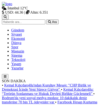
İstanbul
12°C
USD: 44.36
|
Altın: 6.351
Ara
Gündem
Siyaset
Ekonomi
Dünya
Spor
Magazin
Sinema
Teknoloji
Yaşam
Yazarlar
SON DAKİKA
•
Kemal Kılıçdaroğlu'ndan Kurultay Mesajı: "CHP Birlik ve
Demokrasi İçinde Yeni Sürece Giriyor"
•
Kemal Kılıçdaroğlu:
“Terörün Sonlanması ve Hukuk Devleti Birlikte Güçlenmeli”
•
Bodrum'da yeni sosyal medya modası: 10 dakikalık deniz
transferine 70 bin TL ödeyenler var
•
Facebook Hesap Kurtarma