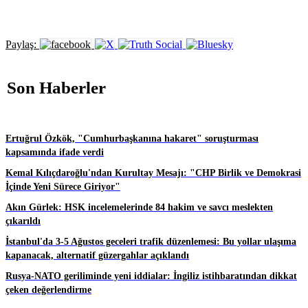
Paylaş:
Son Haberler
Ertuğrul Özkök, "Cumhurbaşkanına hakaret" soruşturması
kapsamında ifade verdi
Kemal Kılıçdaroğlu'ndan Kurultay Mesajı: "CHP Birlik ve Demokrasi
İçinde Yeni Sürece Giriyor"
Akın Gürlek: HSK incelemelerinde 84 hakim ve savcı meslekten
çıkarıldı
İstanbul'da 3-5 Ağustos geceleri trafik düzenlemesi: Bu yollar ulaşıma
kapanacak, alternatif güzergahlar açıklandı
Rusya-NATO geriliminde yeni iddialar: İngiliz istihbaratından dikkat
çeken değerlendirme